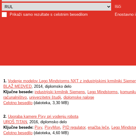
Išči
Prikaži samo rezultate s celotnim besedilom
Enostavno i
1.
Vodenje modelov Lego Mindstorms NXT z industrijskimi krmilniki Sieme
BLAŽ MEDVED
, 2014, diplomsko delo
Ključne besede:
industrijski krmilnik Siemens
,
Lego Mindstorms
,
komunika
računalništvo
,
univerzitetni študij
,
diplomske naloge
Celotno besedilo
(datoteka, 3,30 MB)
2.
Uporaba kamere Pixy pri vodenju robota
UROŠ TITAN
, 2016, diplomsko delo
Ključne besede:
Pixy
,
PixyMon
,
PID regulator
,
enačba leče
,
Lego Mindsto
Celotno besedilo
(datoteka, 4,60 MB)