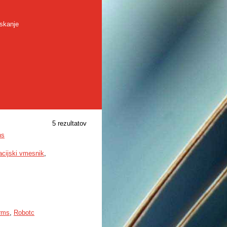
skanje
5 rezultatov
ns
cijski vmesnik
,
rms
,
Robotc