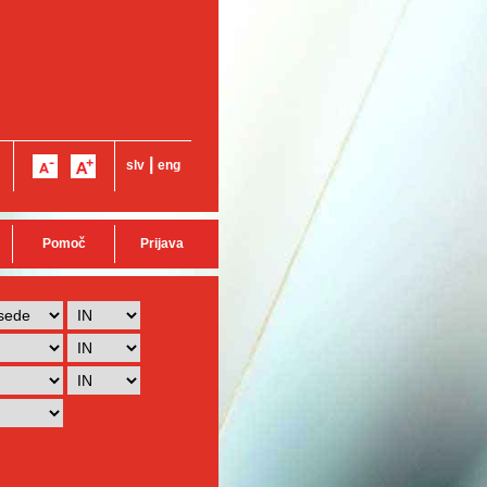
|
slv
eng
Pomoč
Prijava