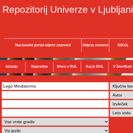
Repozitorij Univerze v Ljubljani
Nacionalni portal odprte znanosti
Odprta znanost
DiKUL
Iskanje
Napredno
Novo v RUL
Kaj je RUL
V številkah