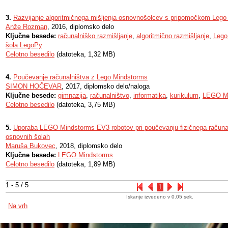
3.
Razvijanje algoritmičnega mišljenja osnovnošolcev s pripomočkom Leg
Anže Rozman
, 2016, diplomsko delo
Ključne besede:
računalniško razmišljanje
,
algoritmično razmišljanje
,
Lego
šola LegoPy
Celotno besedilo
(datoteka, 1,32 MB)
4.
Poučevanje računalništva z Lego Mindstorms
SIMON HOČEVAR
, 2017, diplomsko delo/naloga
Ključne besede:
gimnazija
,
računalništvo
,
informatika
,
kurikulum
,
LEGO 
Celotno besedilo
(datoteka, 3,75 MB)
5.
Uporaba LEGO Mindstorms EV3 robotov pri poučevanju fizičnega računal
osnovnih šolah
Maruša Bukovec
, 2018, diplomsko delo
Ključne besede:
LEGO Mindstorms
Celotno besedilo
(datoteka, 1,89 MB)
1 - 5 / 5
1
Iskanje izvedeno v 0.05 sek.
Na vrh