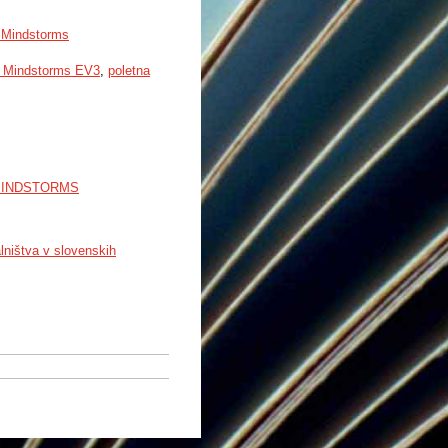
o Mindstorms
 Mindstorms EV3
,
poletna
MINDSTORMS
ništva v slovenskih