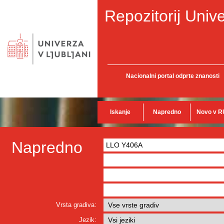
Repozitorij Unive
Nacionalni portal odprte znanosti
Iskanje
Napredno
Novo v R
Napredno
Vrsta gradiva:
Jezik: