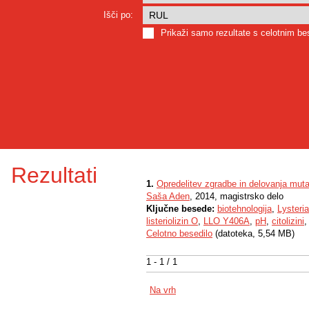
Išči po:
Prikaži samo rezultate s celotnim b
Rezultati
1.
Opredelitev zgradbe in delovanja muta
Saša Aden
, 2014, magistrsko delo
Ključne besede:
biotehnologija
,
Lysteri
listeriolizin O
,
LLO Y406A
,
pH
,
citolizini
Celotno besedilo
(datoteka, 5,54 MB)
1 - 1 / 1
Na vrh