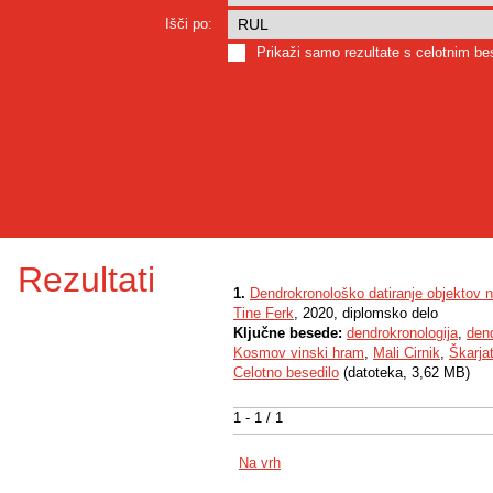
Išči po:
Prikaži samo rezultate s celotnim b
Rezultati
1.
Dendrokronološko datiranje objektov 
Tine Ferk
, 2020, diplomsko delo
Ključne besede:
dendrokronologija
,
dend
Kosmov vinski hram
,
Mali Cirnik
,
Škarja
Celotno besedilo
(datoteka, 3,62 MB)
1 - 1 / 1
Na vrh