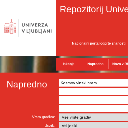
Repozitorij Unive
Nacionalni portal odprte znanosti
Iskanje
Napredno
Novo v R
Napredno
Vrsta gradiva:
Jezik: