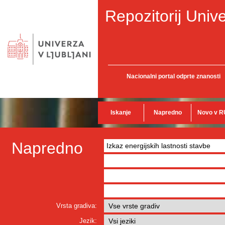
Repozitorij Unive
Nacionalni portal odprte znanosti
Iskanje
Napredno
Novo v R
Napredno
Vrsta gradiva:
Jezik: