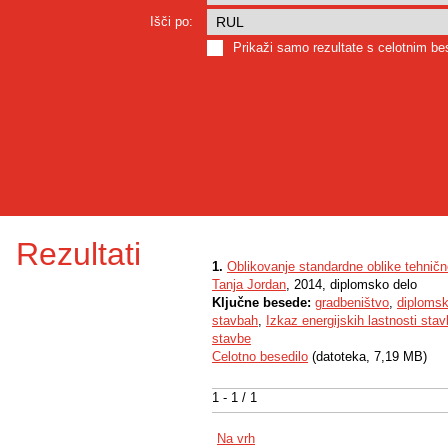
Išči po:
Prikaži samo rezultate s celotnim b
Rezultati
1.
Oblikovanje standardne oblike tehni
Tanja Jordan
, 2014, diplomsko delo
Ključne besede:
gradbeništvo
,
diplomsk
stavbah
,
Izkaz energijskih lastnosti sta
stavbe
Celotno besedilo
(datoteka, 7,19 MB)
1 - 1 / 1
Na vrh