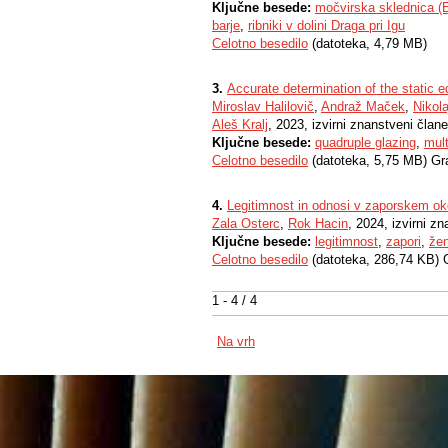
Ključne besede:
močvirska sklednica (E
barje
,
ribniki v dolini Draga pri Igu
Celotno besedilo
(datoteka, 4,79 MB)
3.
Accurate determination of the static eq
Miroslav Halilovič
,
Andraž Maček
,
Nikol
Aleš Kralj
, 2023, izvirni znanstveni član
Ključne besede:
quadruple glazing
,
mult
Celotno besedilo
(datoteka, 5,75 MB) Gr
4.
Legitimnost in odnosi v zaporskem ok
Zala Osterc
,
Rok Hacin
, 2024, izvirni z
Ključne besede:
legitimnost
,
zapori
,
žen
Celotno besedilo
(datoteka, 286,74 KB) 
1 - 4 / 4
Na vrh