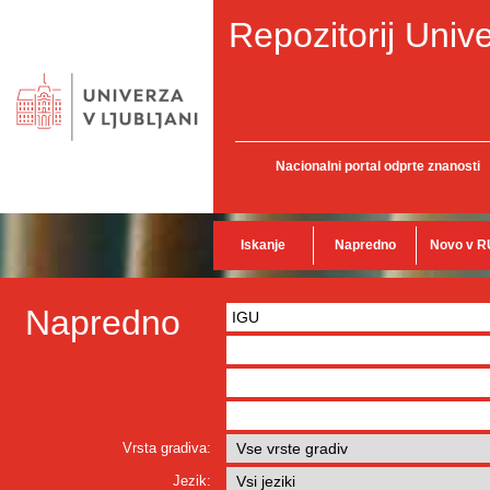
Repozitorij Unive
Nacionalni portal odprte znanosti
Iskanje
Napredno
Novo v R
Napredno
Vrsta gradiva:
Jezik: