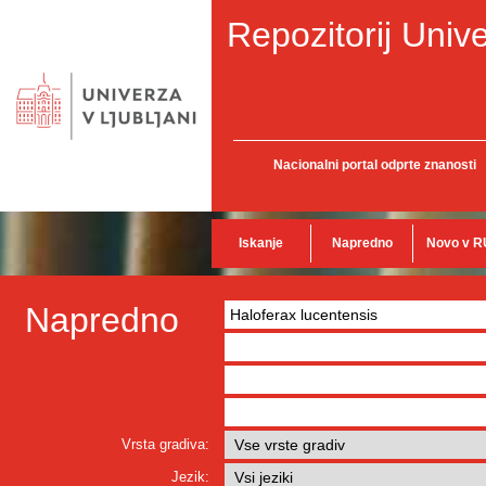
Repozitorij Unive
Nacionalni portal odprte znanosti
Iskanje
Napredno
Novo v R
Napredno
Vrsta gradiva:
Jezik: