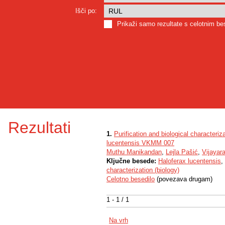
Išči po:
Prikaži samo rezultate s celotnim b
Rezultati
1.
Purification and biological characteri
lucentensis VKMM 007
Muthu Manikandan
,
Lejla Pašić
,
Vijayar
Ključne besede:
Haloferax lucentensis
,
characterization (biology)
Celotno besedilo
(povezava drugam)
1 - 1 / 1
Na vrh