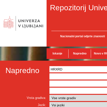
Repozitorij Unive
Nacionalni portal odprte znanosti
Iskanje
Napredno
Novo v R
Napredno
Vrsta gradiva:
Jezik: