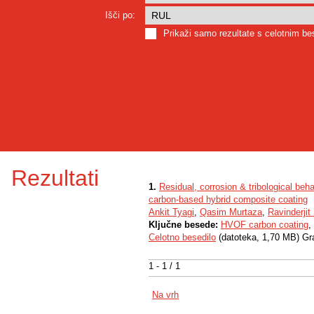
Išči po:
Prikaži samo rezultate s celotnim b
Rezultati
1.
Residual, corrosion & tribological be
carbon-based hybrid composite coating
Ankit Tyagi
,
Qasim Murtaza
,
Ravinderjit
Ključne besede:
HVOF carbon coating
,
Celotno besedilo
(datoteka, 1,70 MB) Gr
1 - 1 / 1
Na vrh