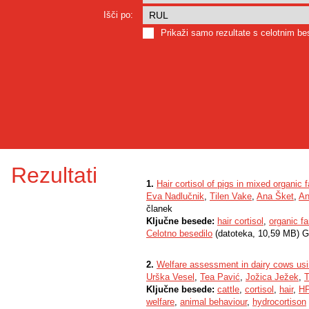
Išči po:
Prikaži samo rezultate s celotnim b
Rezultati
1.
Hair cortisol of pigs in mixed organic
Eva Nadlučnik
,
Tilen Vake
,
Ana Šket
,
An
članek
Ključne besede:
hair cortisol
,
organic f
Celotno besedilo
(datoteka, 10,59 MB) G
2.
Welfare assessment in dairy cows using
Urška Vesel
,
Tea Pavić
,
Jožica Ježek
,
T
Ključne besede:
cattle
,
cortisol
,
hair
,
HP
welfare
,
animal behaviour
,
hydrocortison