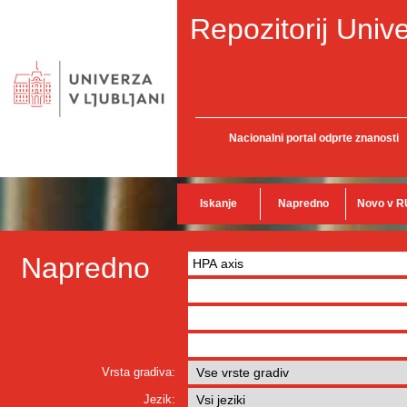
Repozitorij Unive
Nacionalni portal odprte znanosti
Iskanje
Napredno
Novo v R
Napredno
Vrsta gradiva:
Jezik: