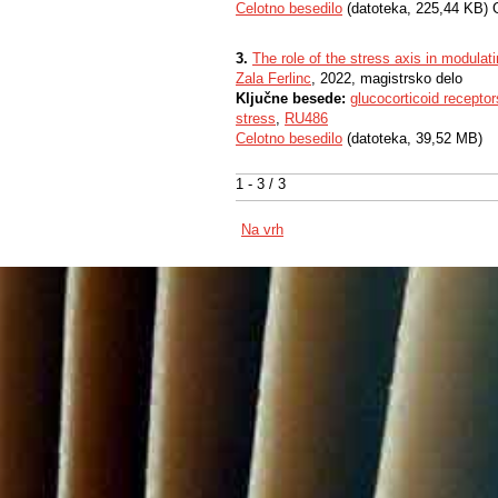
Celotno besedilo
(datoteka, 225,44 KB) 
3.
The role of the stress axis in modulatin
Zala Ferlinc
, 2022, magistrsko delo
Ključne besede:
glucocorticoid receptor
stress
,
RU486
Celotno besedilo
(datoteka, 39,52 MB)
1 - 3 / 3
Na vrh