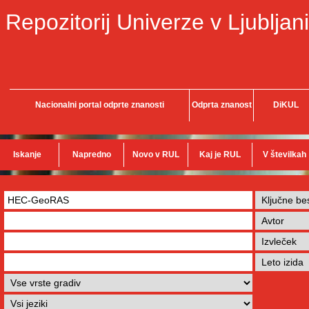
Repozitorij Univerze v Ljubljani
Nacionalni portal odprte znanosti
Odprta znanost
DiKUL
Iskanje
Napredno
Novo v RUL
Kaj je RUL
V številkah