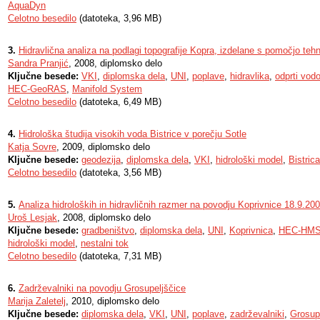
AquaDyn
Celotno besedilo
(datoteka, 3,96 MB)
3.
Hidravlična analiza na podlagi topografije Kopra, izdelane s pomočjo teh
Sandra Pranjić
, 2008, diplomsko delo
Ključne besede:
VKI
,
diplomska dela
,
UNI
,
poplave
,
hidravlika
,
odprti vodo
HEC-GeoRAS
,
Manifold System
Celotno besedilo
(datoteka, 6,49 MB)
4.
Hidrološka študija visokih voda Bistrice v porečju Sotle
Katja Sovre
, 2009, diplomsko delo
Ključne besede:
geodezija
,
diplomska dela
,
VKI
,
hidrološki model
,
Bistrica
Celotno besedilo
(datoteka, 3,56 MB)
5.
Analiza hidroloških in hidravličnih razmer na povodju Koprivnice 18.9.20
Uroš Lesjak
, 2008, diplomsko delo
Ključne besede:
gradbeništvo
,
diplomska dela
,
UNI
,
Koprivnica
,
HEC-HM
hidrološki model
,
nestalni tok
Celotno besedilo
(datoteka, 7,31 MB)
6.
Zadrževalniki na povodju Grosupeljščice
Marija Zaletelj
, 2010, diplomsko delo
Ključne besede:
diplomska dela
,
VKI
,
UNI
,
poplave
,
zadrževalniki
,
Grosup