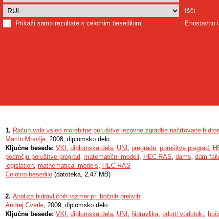
Išči
Prikaži samo rezultate s celotnim besedilom
Enostavno i
1.
Račun vala vsled morebitne porušitve jezovne zgradbe načrtovane hidroe
Martin Mravlje
, 2008, diplomsko delo
Ključne besede:
VKI
,
diplomska dela
,
UNI
,
pregrade
,
porušitve pregrad
,
H
področju porušitve pregrad
,
matematični modeli
,
HEC-RAS
,
dams
,
dam fail
legislation
,
mathematical models
,
HEC-RAS
Celotno besedilo
(datoteka, 2,47 MB)
2.
Analiza hidravličnih razmer pri bočnih prelivih
Andrej Cverle
, 2009, diplomsko delo
Ključne besede:
VKI
,
diplomska dela
,
UNI
,
hidravlika
,
odprti vodotoki
,
bočn