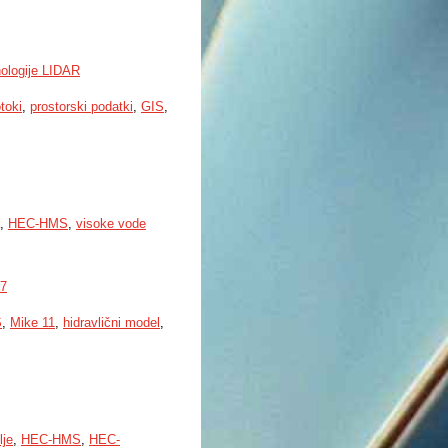
nologije LIDAR
toki
,
prostorski podatki
,
GIS
,
,
HEC-HMS
,
visoke vode
07
S
,
Mike 11
,
hidravlični model
,
lje
,
HEC-HMS
,
HEC-