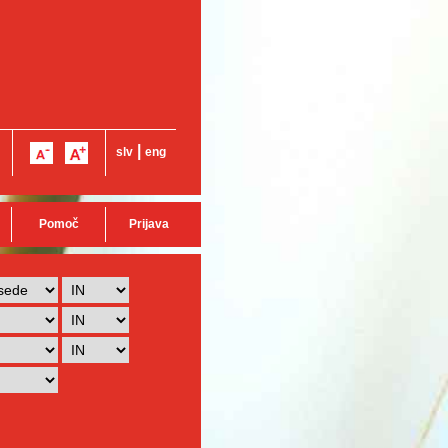
|
slv
eng
Pomoč
Prijava