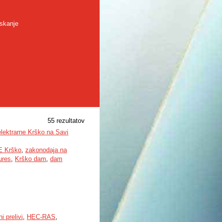
skanje
55 rezultatov
lektrarne Krško na Savi
E Krško
,
zakonodaja na
ures
,
Krško dam
,
dam
i prelivi
,
HEC-RAS
,