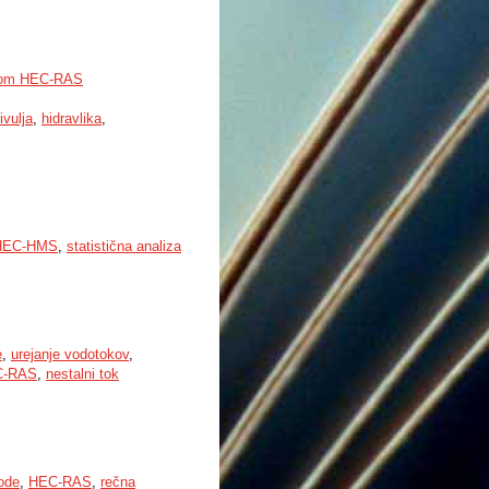
delom HEC-RAS
ivulja
,
hidravlika
,
HEC-HMS
,
statistična analiza
e
,
urejanje vodotokov
,
C-RAS
,
nestalni tok
ode
,
HEC-RAS
,
rečna