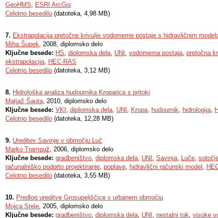
GeoHMS
,
ESRI ArcGis
Celotno besedilo
(datoteka, 4,98 MB)
7.
Ekstrapolacija pretočne krivulje vodomerne postaje s hidravličnim mo
Miha Šupek
, 2008, diplomsko delo
Ključne besede:
HS
,
diplomska dela
,
UNI
,
vodomerna postaja
,
pretočna kr
ekstrapolacija
,
HEC-RAS
Celotno besedilo
(datoteka, 3,12 MB)
8.
Hidrološka analiza hudournika Kroparica s pritoki
Matjaž Šauta
, 2010, diplomsko delo
Ključne besede:
VKI
,
diplomska dela
,
UNI
,
Kropa
,
hudournik
,
hidrologija
,
Celotno besedilo
(datoteka, 12,28 MB)
9.
Ureditev Savinje v območju Luč
Marko Trampuž
, 2006, diplomsko delo
Ključne besede:
gradbeništvo
,
diplomska dela
,
UNI
,
Savinja
,
Luče
,
sotočj
računalniško podprto projektiranje
,
poplave
,
hidravlični računski model
,
HE
Celotno besedilo
(datoteka, 3,55 MB)
10.
Predlog ureditve Grosupeljščice v urbanem območju
Mojca Stele
, 2005, diplomsko delo
Ključne besede:
gradbeništvo
,
diplomska dela
,
UNI
,
nestalni tok
,
visoke v