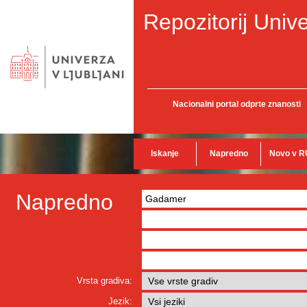
Repozitorij Unive
Nacionalni portal odprte znanosti
Iskanje
Napredno
Novo v R
Napredno
Vrsta gradiva:
Jezik: