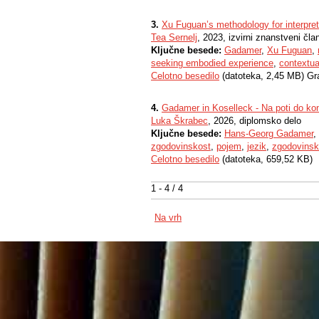
3.
Xu Fuguan’s methodology for interpreti
Tea Sernelj
, 2023, izvirni znanstveni čla
Ključne besede:
Gadamer
,
Xu Fuguan
,
seeking embodied experience
,
contextua
Celotno besedilo
(datoteka, 2,45 MB) Gr
4.
Gadamer in Koselleck - Na poti do ko
Luka Škrabec
, 2026, diplomsko delo
Ključne besede:
Hans-Georg Gadamer
,
zgodovinskost
,
pojem
,
jezik
,
zgodovinsk
Celotno besedilo
(datoteka, 659,52 KB)
1 - 4 / 4
Na vrh