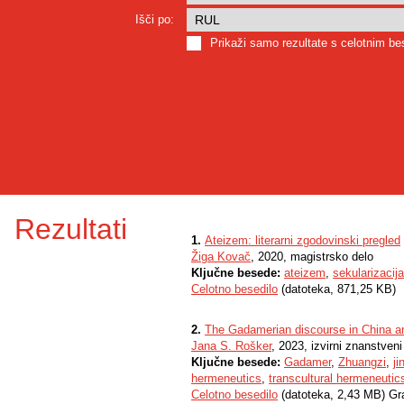
Išči po:
Prikaži samo rezultate s celotnim b
Rezultati
1.
Ateizem: literarni zgodovinski pregled
Žiga Kovač
, 2020, magistrsko delo
Ključne besede:
ateizem
,
sekularizacija
Celotno besedilo
(datoteka, 871,25 KB)
2.
The Gadamerian discourse in China an
Jana S. Rošker
, 2023, izvirni znanstven
Ključne besede:
Gadamer
,
Zhuangzi
,
ji
hermeneutics
,
transcultural hermeneutic
Celotno besedilo
(datoteka, 2,43 MB) Gr