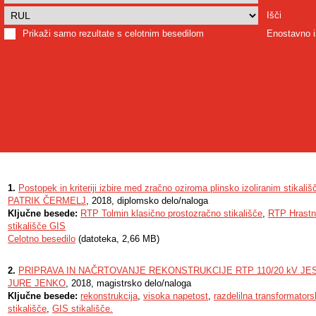
Išči
Prikaži samo rezultate s celotnim besedilom
Enostavno i
1.
Postopek in kriteriji izbire med zračno oziroma plinsko izoliranim stikali
PATRIK ČERMELJ
, 2018, diplomsko delo/naloga
Ključne besede:
RTP Tolmin klasično prostozračno stikališče
,
RTP Hrastni
stikališče GIS
Celotno besedilo
(datoteka, 2,66 MB)
2.
PRIPRAVA IN NAČRTOVANJE REKONSTRUKCIJE RTP 110/20 kV JE
JURE JENKO
, 2018, magistrsko delo/naloga
Ključne besede:
rekonstrukcija
,
visoka napetost
,
razdelilna transformators
stikališče
,
GIS stikališče.