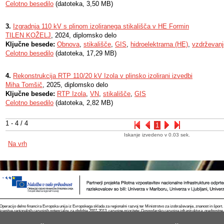
Celotno besedilo
(datoteka, 3,50 MB)
3.
Izgradnja 110 kV s plinom izoliranega stikališča v HE Formin
TILEN KOŽELJ
, 2024, diplomsko delo
Ključne besede:
Obnova
,
stikališče
,
GIS
,
hidroelektrarna (HE)
,
vzdrževanj
Celotno besedilo
(datoteka, 17,29 MB)
4.
Rekonstrukcija RTP 110/20 kV Izola v plinsko izolirani izvedbi
Miha Tomšič
, 2025, diplomsko delo
Ključne besede:
RTP Izola
,
VN
,
stikališče
,
GIS
Celotno besedilo
(datoteka, 2,82 MB)
1 - 4 / 4
1
Iskanje izvedeno v 0.03 sek.
Na vrh
Operacijo delno financira Evropska unija iz Evropskega sklada za regionalni razvoj ter Ministrstvo za izobraževanje, znanost in špor
krepitve regionalnih razvojnih potencialov za obdobje 2007-2013, razvojne prioritete: Gospodarsko razvojna infrastruktura; prednostn