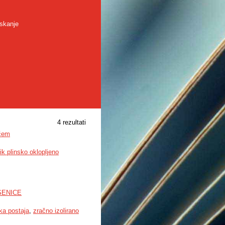
skanje
4 rezultati
ščem
k plinsko oklopljeno
SENICE
ka postaja
,
zračno izolirano