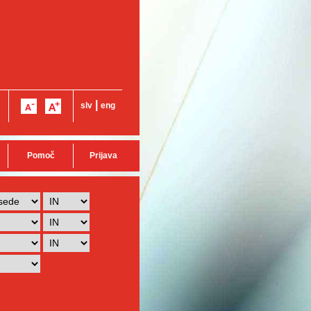
|
slv
eng
Pomoč
Prijava