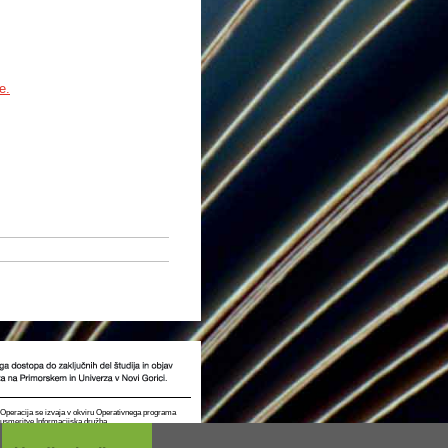
e.
t. Operacija se izvaja v okviru Operativnega programa
e usmeritve Informacijska družba.