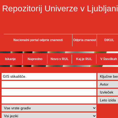
Repozitorij Univerze v Ljubljani
Nacionalni portal odprte znanosti
Odprta znanost
DiKUL
Iskanje
Napredno
Novo v RUL
Kaj je RUL
V številkah