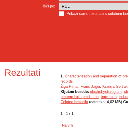
Išči po:
Prikaži samo rezultate s celotnim b
Rezultati
1.
Characterization and separation of p
records
Žiga Pirnar
,
Franc Jager
,
Ksenija Geršak
Ključne besede:
electrohysterogram
,
ch
preterm birth prediction
,
term birth
,
induc
Celotno besedilo
(datoteka, 4,02 MB) Gr
1 - 1 / 1
Na vrh