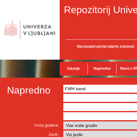
Repozitorij Unive
Nacionalni portal odprte znanosti
Iskanje
Napredno
Novo v R
Napredno
Vrsta gradiva:
Jezik: