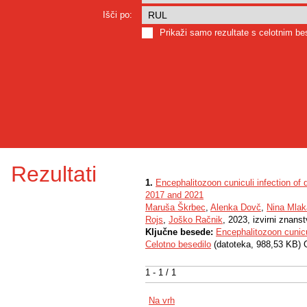
Išči po:
Prikaži samo rezultate s celotnim b
Rezultati
1.
Encephalitozoon cuniculi infection of
2017 and 2021
Maruša Škrbec
,
Alenka Dovč
,
Nina Mlak
Rojs
,
Joško Račnik
, 2023, izvirni znans
Ključne besede:
Encephalitozoon cunicu
Celotno besedilo
(datoteka, 988,53 KB) 
1 - 1 / 1
Na vrh