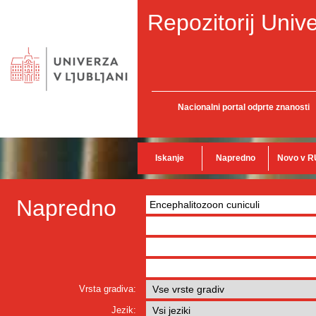
Repozitorij Unive
Nacionalni portal odprte znanosti
Iskanje
Napredno
Novo v R
Napredno
Vrsta gradiva:
Jezik: