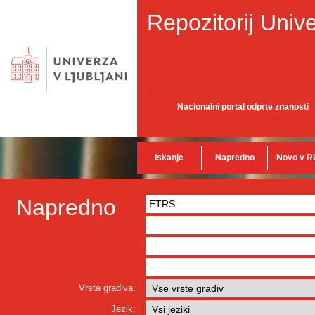
Repozitorij Unive
Nacionalni portal odprte znanosti
Iskanje
Napredno
Novo v R
Napredno
Vrsta gradiva:
Jezik: