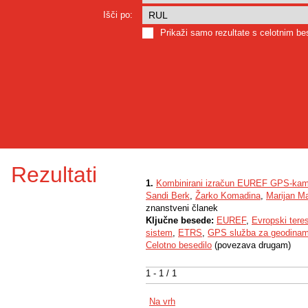
Išči po:
Prikaži samo rezultate s celotnim b
Rezultati
1.
Kombinirani izračun EUREF GPS-kamp
Sandi Berk
,
Žarko Komadina
,
Marijan Ma
znanstveni članek
Ključne besede:
EUREF
,
Evropski teres
sistem
,
ETRS
,
GPS služba za geodinam
Celotno besedilo
(povezava drugam)
1 - 1 / 1
Na vrh