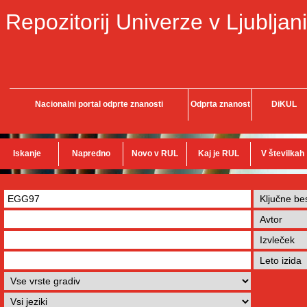
Repozitorij Univerze v Ljubljani
Nacionalni portal odprte znanosti
Odprta znanost
DiKUL
Iskanje
Napredno
Novo v RUL
Kaj je RUL
V številkah