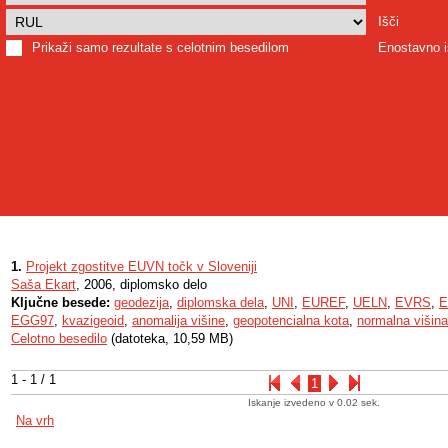
Išči
Prikaži samo rezultate s celotnim besedilom
Enostavno i
1.
Projekt zgostitve EUVN točk v Sloveniji
Saša Ekart
, 2006, diplomsko delo
Ključne besede:
geodezija
,
diplomska dela
,
UNI
,
EUREF
,
UELN
,
EVRS
,
E
EGG97
,
kvazigeoid
,
anomalija višine
,
geopotencialna kota
,
normalna višina
Celotno besedilo
(datoteka, 10,59 MB)
1 - 1 / 1
1
Iskanje izvedeno v 0.02 sek.
Na vrh