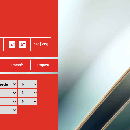
|
slv
eng
Pomoč
Prijava