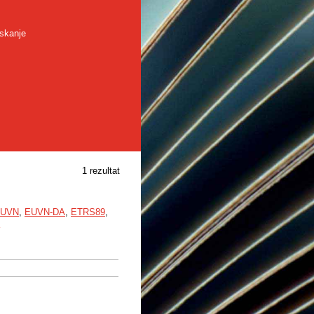
skanje
1 rezultat
UVN
,
EUVN-DA
,
ETRS89
,