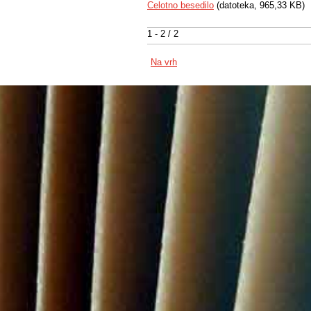
Celotno besedilo
(datoteka, 965,33 KB)
1 - 2 / 2
Na vrh