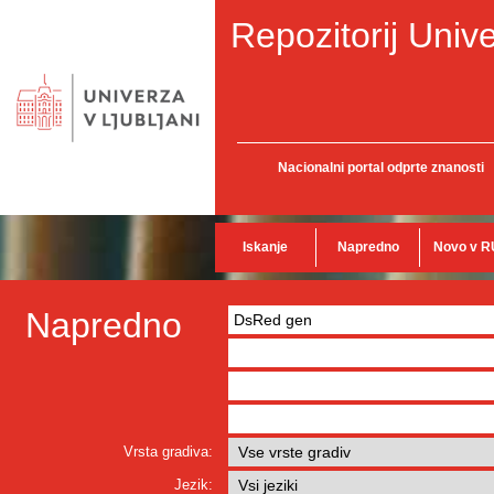
Repozitorij Unive
Nacionalni portal odprte znanosti
Iskanje
Napredno
Novo v R
Napredno
Vrsta gradiva:
Jezik: