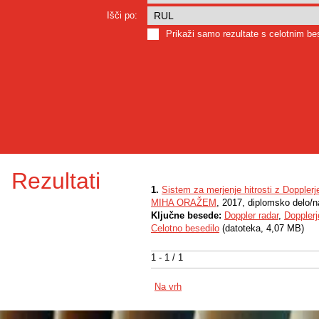
Išči po:
Prikaži samo rezultate s celotnim b
Rezultati
1.
Sistem za merjenje hitrosti z Doppler
MIHA ORAŽEM
, 2017, diplomsko delo/n
Ključne besede:
Doppler radar
,
Dopplerj
Celotno besedilo
(datoteka, 4,07 MB)
1 - 1 / 1
Na vrh