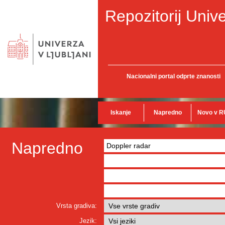
Repozitorij Unive
Nacionalni portal odprte znanosti
Iskanje
Napredno
Novo v R
Napredno
Vrsta gradiva:
Jezik: