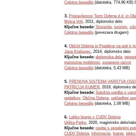
Celotno besedilo
(datoteka, 774,96 KB) 
3.
Pripravljenost Term Dobrna d.d. in Ob
Mojca Voh
, 2011, diplomsko delo
Ključne besede:
Slovenija
,
turizem
,
zdr
Celotno besedilo
(povezava drugam)
4.
Občini Dobrna in Preddvor na poti k tr
Jana Krašovec
, 2014, diplomsko delo
Ključne besede:
diplomska dela
,
geogra
trajnostna mobilnost
,
sonaravni razvoj
Celotno besedilo
(datoteka, 5,43 MB)
5.
PRENOVA SISTEMA VARSTVA OSEB
PATRICIJA KUMER
, 2019, diplomsko de
Ključne besede:
Splošna uredba o var
podatkov
,
Občina Dobrna
,
uskladitev po
Celotno besedilo
(datoteka, 1,08 MB)
6.
Lahko branje v CUDV Dobrna
Urška Perko
, 2020, magistrsko delo/nal
Ključne besede:
osebe s posebnimi pot
CUDV Dobrna
,
informacije
,
branje
,
lahko