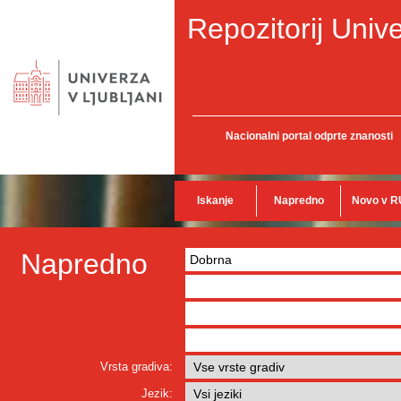
Repozitorij Unive
Nacionalni portal odprte znanosti
Iskanje
Napredno
Novo v R
Napredno
Vrsta gradiva:
Jezik: