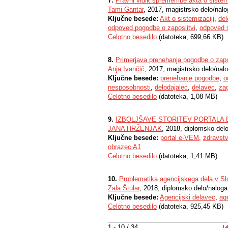
7.
Pravni vidik spremembe akta o sistemi
Tami Gantar
, 2017, magistrsko delo/nal
Ključne besede:
Akt o sistemizaciji
,
del
odpoved pogodbe o zaposlitvi
,
odpoved 
Celotno besedilo
(datoteka, 699,66 KB)
8.
Primerjava prenehanja pogodbe o zapos
Anja Ivančič
, 2017, magistrsko delo/nal
Ključne besede:
prenehanje pogodbe
,
o
nesposobnosti
,
delodajalec
,
delavec
,
za
Celotno besedilo
(datoteka, 1,08 MB)
9.
IZBOLJŠAVE STORITEV PORTALA
JANA HRŽENJAK
, 2018, diplomsko del
Ključne besede:
portal e-VEM
,
zdravst
obrazec A1
Celotno besedilo
(datoteka, 1,41 MB)
10.
Problematika agencijskega dela v Slo
Zala Štular
, 2018, diplomsko delo/naloga
Ključne besede:
Agencijski delavec
,
ag
Celotno besedilo
(datoteka, 925,45 KB)
1 - 10 / 34