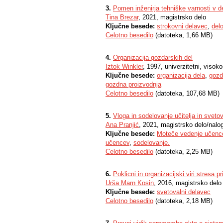
3.
Pomen inženirja tehniške varnosti v 
Tina Brezar
, 2021, magistrsko delo
Ključne besede:
strokovni delavec
,
del
Celotno besedilo
(datoteka, 1,66 MB)
4.
Organizacija gozdarskih del
Iztok Winkler
, 1997, univerzitetni, visoko
Ključne besede:
organizacija dela
,
gozd
gozdna proizvodnja
Celotno besedilo
(datoteka, 107,68 MB)
5.
Vloga in sodelovanje učitelja in sve
Ana Pranjić
, 2021, magistrsko delo/nalo
Ključne besede:
Moteče vedenje učenc
učencev
,
sodelovanje.
Celotno besedilo
(datoteka, 2,25 MB)
6.
Poklicni in organizacijski viri stresa p
Urša Marn Kosin
, 2016, magistrsko delo
Ključne besede:
svetovalni delavec
Celotno besedilo
(datoteka, 2,18 MB)