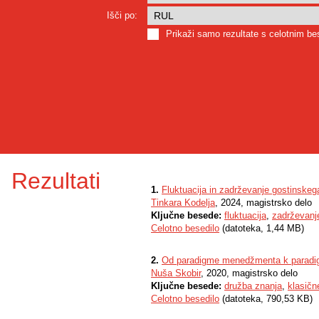
Išči po:
Prikaži samo rezultate s celotnim b
Rezultati
1.
Fluktuacija in zadrževanje gostinskega
Tinkara Kodelja
, 2024, magistrsko delo
Ključne besede:
fluktuacija
,
zadrževanj
Celotno besedilo
(datoteka, 1,44 MB)
2.
Od paradigme menedžmenta k paradi
Nuša Skobir
, 2020, magistrsko delo
Ključne besede:
družba znanja
,
klasičn
Celotno besedilo
(datoteka, 790,53 KB)