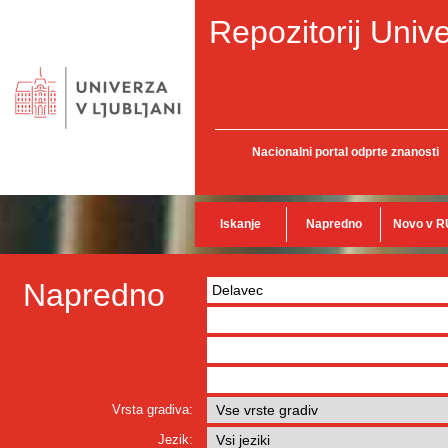
Repozitorij Unive
Nacionalni portal odprte znanosti
Iskanje
Napredno
Novo v R
Napredno
Vrsta gradiva:
Jezik: