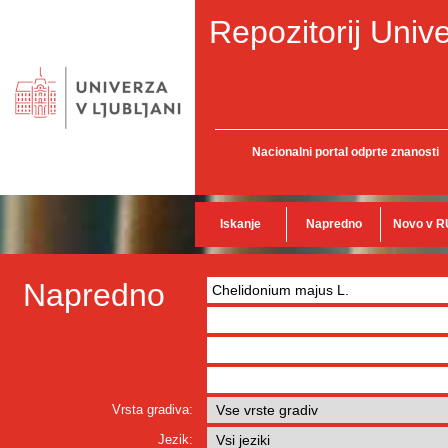
Repozitorij Unive
Nacionalni portal odprte znanosti
Iskanje
Napredno
Novo v R
Napredno
Vrsta gradiva:
Jezik: