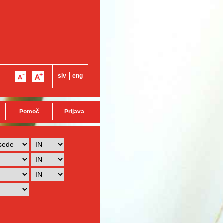
|
slv
eng
Pomoč
Prijava