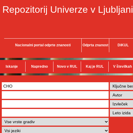
Repozitorij Univerze v Ljubljani
Nacionalni portal odprte znanosti
Odprta znanost
DiKUL
Iskanje
Napredno
Novo v RUL
Kaj je RUL
V številkah