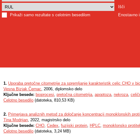
Išči
Prikaži samo rezultate s celotnim besedilom
Enostavno i
1.
Uporaba pretočne citometrije za spremljanje karakteristik celic CHO v bi
Vesna Bizjak Černac
, 2006, diplomsko delo
Ključne besede:
bioprocesi
,
pretočna citometrija
,
apoptoza
,
nekroza
,
celič
Celotno besedilo
(datoteka, 810,53 KB)
2.
Primerjava analiznih metod za določanje koncentracij monoklonskih protite
Tina Modrijan
, 2022, magistrsko delo
Ključne besede:
CHO
,
Cedex
,
fuzijski protein
,
HPLC
,
monoklonsko protite
Celotno besedilo
(datoteka, 3,24 MB)