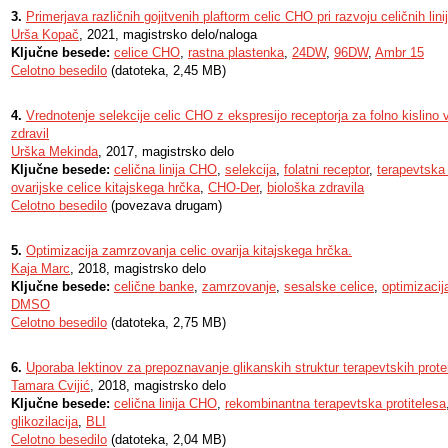
3.
Primerjava različnih gojitvenih plaftorm celic CHO pri razvoju celičnih linij
Urša Kopač
, 2021, magistrsko delo/naloga
Ključne besede:
celice CHO
,
rastna plastenka
,
24DW
,
96DW
,
Ambr 15
Celotno besedilo
(datoteka, 2,45 MB)
4.
Vrednotenje selekcije celic CHO z ekspresijo receptorja za folno kislino
zdravil
Urška Mekinda
, 2017, magistrsko delo
Ključne besede:
celična linija CHO
,
selekcija
,
folatni receptor
,
terapevtska
ovarijske celice kitajskega hrčka
,
CHO-Der
,
biološka zdravila
Celotno besedilo
(povezava drugam)
5.
Optimizacija zamrzovanja celic ovarija kitajskega hrčka.
Kaja Marc
, 2018, magistrsko delo
Ključne besede:
celične banke
,
zamrzovanje
,
sesalske celice
,
optimizacij
DMSO
Celotno besedilo
(datoteka, 2,75 MB)
6.
Uporaba lektinov za prepoznavanje glikanskih struktur terapevtskih prote
Tamara Cvijić
, 2018, magistrsko delo
Ključne besede:
celična linija CHO
,
rekombinantna terapevtska protitelesa
glikozilacija
,
BLI
Celotno besedilo
(datoteka, 2,04 MB)