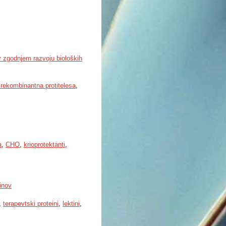
 v zgodnjem razvoju bioloških
 rekombinantna protitelesa
,
a
,
CHO
,
krioprotektanti
,
inov
,
terapevtski proteini
,
lektini
,