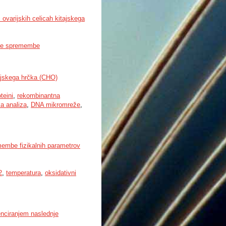
varijskih celicah kitajskega
ke spremembe
tajskega hrčka (CHO)
teini
,
rekombinantna
a analiza
,
DNA mikromreže
,
membe fizikalnih parametrov
2
,
temperatura
,
oksidativni
enciranjem naslednje