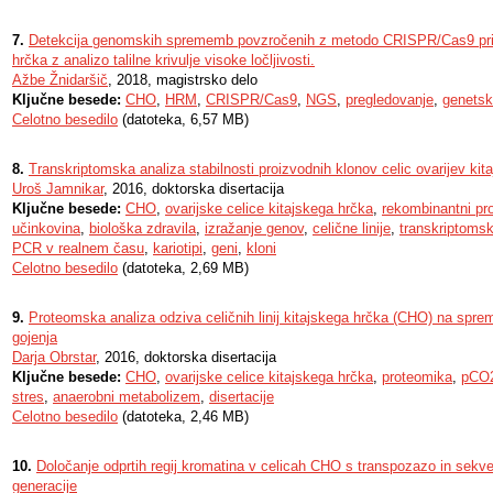
7.
Detekcija genomskih sprememb povzročenih z metodo CRISPR/Cas9 pri o
hrčka z analizo talilne krivulje visoke ločljivosti.
Ažbe Žnidaršič
, 2018, magistrsko delo
Ključne besede:
CHO
,
HRM
,
CRISPR/Cas9
,
NGS
,
pregledovanje
,
genets
Celotno besedilo
(datoteka, 6,57 MB)
8.
Transkriptomska analiza stabilnosti proizvodnih klonov celic ovarijev ki
Uroš Jamnikar
, 2016, doktorska disertacija
Ključne besede:
CHO
,
ovarijske celice kitajskega hrčka
,
rekombinantni pro
učinkovina
,
biološka zdravila
,
izražanje genov
,
celične linije
,
transkriptomsk
PCR v realnem času
,
kariotipi
,
geni
,
kloni
Celotno besedilo
(datoteka, 2,69 MB)
9.
Proteomska analiza odziva celičnih linij kitajskega hrčka (CHO) na spre
gojenja
Darja Obrstar
, 2016, doktorska disertacija
Ključne besede:
CHO
,
ovarijske celice kitajskega hrčka
,
proteomika
,
pCO
stres
,
anaerobni metabolizem
,
disertacije
Celotno besedilo
(datoteka, 2,46 MB)
10.
Določanje odprtih regij kromatina v celicah CHO s transpozazo in sekv
generacije