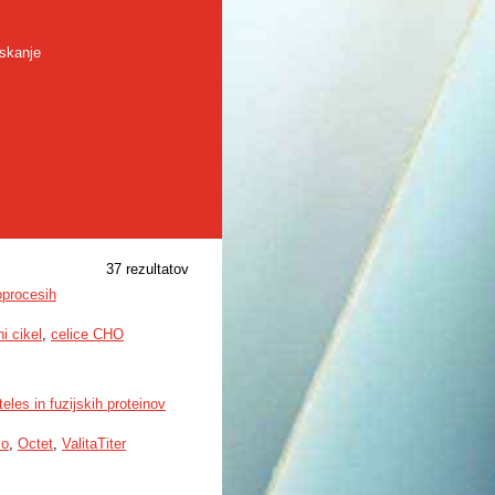
skanje
37 rezultatov
oprocesih
ni cikel
,
celice CHO
les in fuzijskih proteinov
lo
,
Octet
,
ValitaTiter