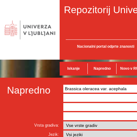
Repozitorij Unive
Nacionalni portal odprte znanosti
Iskanje
Napredno
Novo v R
Napredno
Vrsta gradiva:
Jezik: