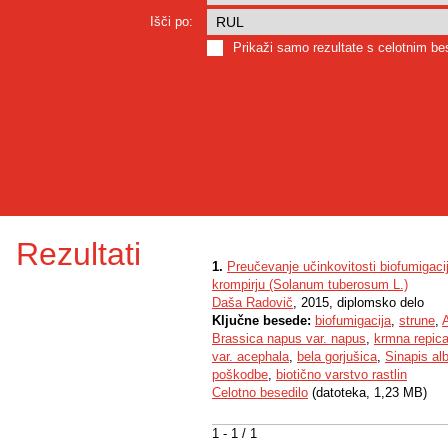
Išči po:
Prikaži samo rezultate s celotnim b
Rezultati
1.
Preučevanje učinkovitosti biofumigacij
krompirju (Solanum tuberosum L.)
Daša Radovič
, 2015, diplomsko delo
Ključne besede:
biofumigacija
,
strune
,
A
Brassica napus var. napus
,
krmna repic
var. acephala
,
bela gorjušica
,
Sinapis al
poškodbe
,
biotično varstvo rastlin
Celotno besedilo
(datoteka, 1,23 MB)
1 - 1 / 1