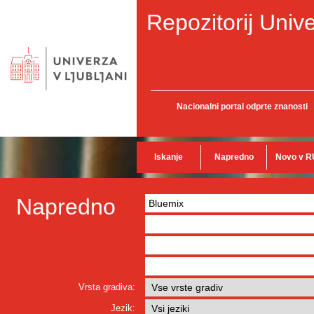
Repozitorij Unive
Nacionalni portal odprte znanosti
Iskanje
Napredno
Novo v R
Napredno
Vrsta gradiva:
Jezik: