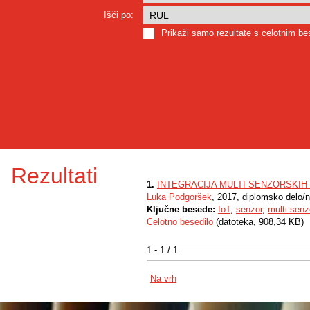
Išči po:
Prikaži samo rezultate s celotnim b
Rezultati
1.
INTEGRACIJA MULTI-SENZORSKI
Luka Podgoršek
, 2017, diplomsko delo/
Ključne besede:
IoT
,
senzor
,
multi-senz
Celotno besedilo
(datoteka, 908,34 KB)
1 - 1 / 1
Na vrh