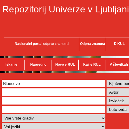
Repozitorij Univerze v Ljubljani
Nacionalni portal odprte znanosti
Odprta znanost
DiKUL
Iskanje
Napredno
Novo v RUL
Kaj je RUL
V številkah