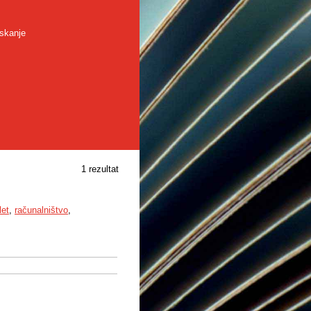
skanje
1 rezultat
let
,
računalništvo
,