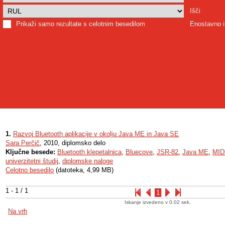
Išči
Prikaži samo rezultate s celotnim besedilom
Enostavno i
1.
Razvoj Bluetooth aplikacije v okolju Java ME in Java SE
Sara Perčič
, 2010, diplomsko delo
Ključne besede:
Bluetooth klepetalnica
,
Bluecove
,
JSR-82
,
Java ME
,
MID
univerzitetni študij
,
diplomske naloge
Celotno besedilo
(datoteka, 4,99 MB)
1 - 1 / 1
1
Iskanje izvedeno v 0.02 sek.
Na vrh