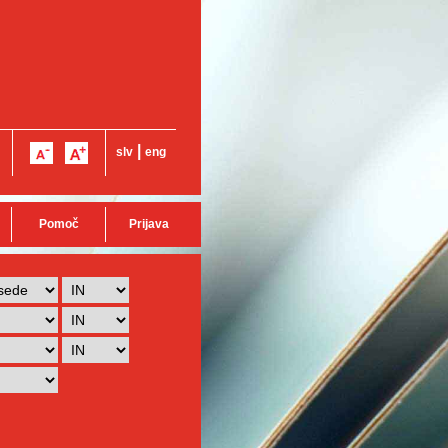
|
slv
eng
Pomoč
Prijava