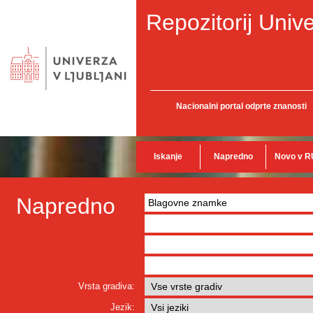
Repozitorij Unive
Nacionalni portal odprte znanosti
Iskanje
Napredno
Novo v R
Napredno
Vrsta gradiva:
Jezik: