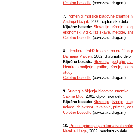
Celotno besedilo
(povezava drugam)
7.
Pomen olimpijske blagovne znamke na
Andreja Bezjak
, 2001, diplomsko delo
Ključne besede:
Slovenija
,
trženje
,
bla
ekonomski vidik
,
raziskave
,
metode
,
ana
Celotno besedilo
(povezava drugam)
8.
Identiteta, imidž in celostna grafičn
Damjana Majcen
, 2002, diplomsko delo
Ključne besede:
Slovenija
,
podjetje
,
avt
identiteta podjetja
,
grafika
,
trženje
,
poslo
study
Celotno besedilo
(povezava drugam)
9.
Strategija širjenja blagovne znamke
Sabina Muc
, 2002, diplomsko delo
Ključne besede:
Slovenija
,
trženje
,
bla
naloga
,
dejavnost
,
izvajanje
,
primeri
,
cas
Celotno besedilo
(povezava drugam)
10.
Proces primerjanja alternativnih nač
Natalija Ulaga
, 2002, magistrsko delo