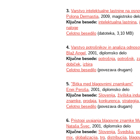
3.
Varstvo intelektualne lastnine na os
Polona Dermastia
, 2009, magistrsko del
Ključne besede:
intelektualna lastnina
,
naloge
Celotno besedilo
(datoteka, 3,10 MB)
4.
Varstvo potrošnikov in analiza odnoso
Blaž Angel
, 2001, diplomsko delo
Ključne besede:
potrošnja
,
potrošnik
,
z
dobiček
,
izbira
Celotno besedilo
(povezava drugam)
5.
"Bitka med blagovnimi znamkami"
Enej Peroša
, 2001, diplomsko delo
Ključne besede:
Slovenija
,
živilska indu
znamke
,
prodaja
,
konkurenca
,
strategija
Celotno besedilo
(povezava drugam)
6.
Pristopi uvajanja blagovne znamke Mu
Nataša Švec
, 2001, diplomsko delo
Ključne besede:
Slovenija
,
Švedska
,
po
mix
,
globalizacija
,
trg
,
distribucija
,
blago