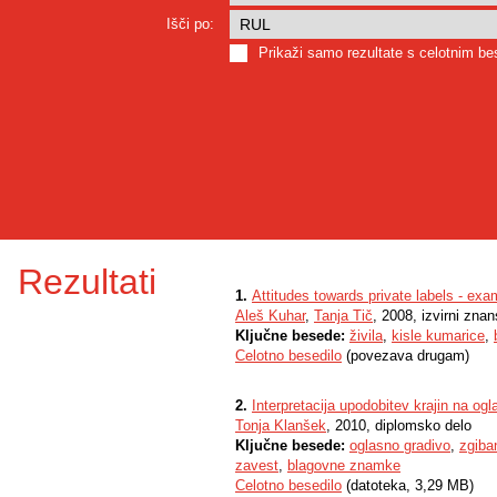
Išči po:
Prikaži samo rezultate s celotnim b
Rezultati
1.
Attitudes towards private labels - ex
Aleš Kuhar
,
Tanja Tič
, 2008, izvirni zna
Ključne besede:
živila
,
kisle kumarice
,
Celotno besedilo
(povezava drugam)
2.
Interpretacija upodobitev krajin na og
Tonja Klanšek
, 2010, diplomsko delo
Ključne besede:
oglasno gradivo
,
zgiba
zavest
,
blagovne znamke
Celotno besedilo
(datoteka, 3,29 MB)