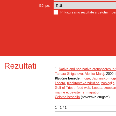
Išči po:
Prikaži samo rezultate s celotnim b
Rezultati
1.
Native and non-native ctenophores in t
Tamara Shiganova
,
Alenka Malej
, 2009, 
Ključne besede:
morje
,
Jadransko morj
Lobata
,
planktontska združba
,
zoologija
Gulf of Triest
,
food web
,
Lobata
,
zooplan
marine ecosystems
,
migration
Celotno besedilo
(povezava drugam)
1 - 1 / 1