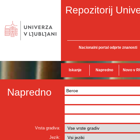
Repozitorij Unive
Nacionalni portal odprte znanosti
Iskanje
Napredno
Novo v R
Napredno
Vrsta gradiva:
Jezik: