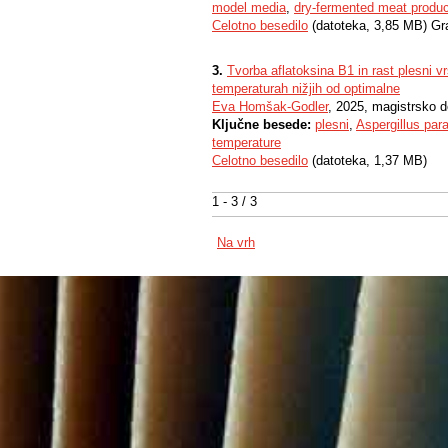
model media
,
dry-fermented meat produ
Celotno besedilo
(datoteka, 3,85 MB) Gr
3.
Tvorba aflatoksina B1 in rast plesni 
temperaturah nižjih od optimalne
Eva Homšak-Godler
, 2025, magistrsko d
Ključne besede:
plesni
,
Aspergillus para
temperature
Celotno besedilo
(datoteka, 1,37 MB)
1 - 3 / 3
Na vrh