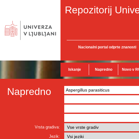
Repozitorij Unive
Nacionalni portal odprte znanosti
Iskanje
Napredno
Novo v R
Napredno
Vrsta gradiva:
Jezik: