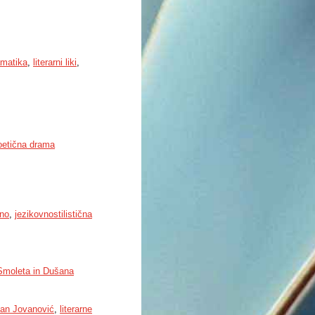
amatika
,
literarni liki
,
oetična drama
ino
,
jezikovnostilistična
 Smoleta in Dušana
an Jovanović
,
literarne