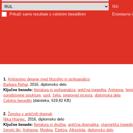
Išči
Prikaži samo rezultate s celotnim besedilom
Enostavno i
1.
Antigonino dejanje med filozofijo in psihoanalizo
Barbara Rehar
, 2016, diplomsko delo
Ključne besede:
literatura in psihoanaliza
,
antična tragedija
,
Antigona
,
femi
sorodstvene strukture
,
spol
,
želja
,
prepoved incesta
,
diplomska dela
Celotno besedilo
(datoteka, 619,82 KB)
2.
Ženske v antičnih dramah
Nika Hranjec
, 2016, diplomsko delo
Ključne besede:
literatura in družba
,
antična dramatika
,
starogrška tragedi
ženski liki
,
Antigona
,
Medeja
,
Elektra
,
Alkestida
,
diplomsko delo