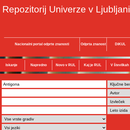
Repozitorij Univerze v Ljubljani
Nacionalni portal odprte znanosti
Odprta znanost
DiKUL
Iskanje
Napredno
Novo v RUL
Kaj je RUL
V številkah