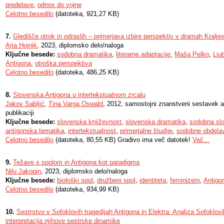
predelave
,
odnos do vojne
Celotno besedilo
(datoteka, 921,27 KB)
7.
Gledišče otrok in odraslih – primerjava izbire perspektiv v dramah Kraljevi
Arja Hojnik
, 2023, diplomsko delo/naloga
Ključne besede:
sodobna dramatika
,
literarne adaptacije
,
Maša Pelko
,
Lju
Antigona
,
otroška perspektiva
Celotno besedilo
(datoteka, 486,25 KB)
8.
Slovenska Antigona u intertekstualnom zrcalu
Jakov Sabljić
,
Tina Varga Oswald
, 2012, samostojni znanstveni sestavek a
publikaciji
Ključne besede:
slovenska književnost
,
slovenska dramatika
,
sodobna sl
antigonska tematika
,
intertekstualnost
,
primerjalne študije
,
sodobne obdela
Celotno besedilo
(datoteka, 80,55 KB) Gradivo ima več datotek!
Več...
9.
Težave s spolom in Antigona kot paradigma
Nilu Jakopin
, 2023, diplomsko delo/naloga
Ključne besede:
biološki spol
,
družbeni spol
,
identiteta
,
feminizem
,
Antigo
Celotno besedilo
(datoteka, 934,99 KB)
10.
Sestrstvo v Sofoklovih tragedijah Antigona in Elektra: Analiza Sofoklov
interpretacija njihove sestrske dinamike