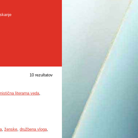
skanje
10 rezultatov
nistična literarna veda
,
ja
,
ženske
,
družbena vloga
,