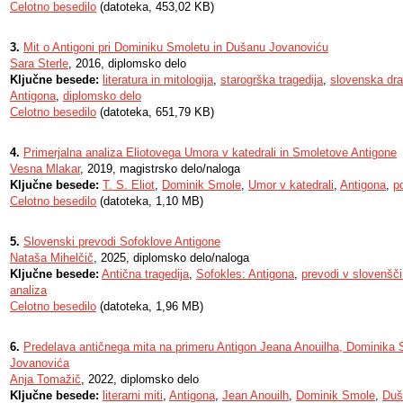
Celotno besedilo
(datoteka, 453,02 KB)
3.
Mit o Antigoni pri Dominiku Smoletu in Dušanu Jovanoviću
Sara Sterle
, 2016, diplomsko delo
Ključne besede:
literatura in mitologija
,
starogrška tragedija
,
slovenska dr
Antigona
,
diplomsko delo
Celotno besedilo
(datoteka, 651,79 KB)
4.
Primerjalna analiza Eliotovega Umora v katedrali in Smoletove Antigone
Vesna Mlakar
, 2019, magistrsko delo/naloga
Ključne besede:
T. S. Eliot
,
Dominik Smole
,
Umor v katedrali
,
Antigona
,
p
Celotno besedilo
(datoteka, 1,10 MB)
5.
Slovenski prevodi Sofoklove Antigone
Nataša Mihelčič
, 2025, diplomsko delo/naloga
Ključne besede:
Antična tragedija
,
Sofokles: Antigona
,
prevodi v slovenšč
analiza
Celotno besedilo
(datoteka, 1,96 MB)
6.
Predelava antičnega mita na primeru Antigon Jeana Anouilha, Dominika
Jovanovića
Anja Tomažič
, 2022, diplomsko delo
Ključne besede:
literarni miti
,
Antigona
,
Jean Anouilh
,
Dominik Smole
,
Duš