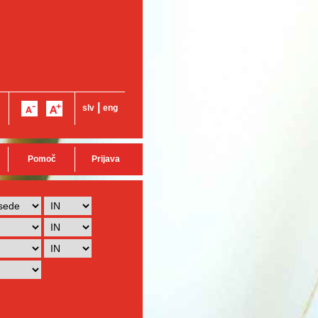
|
slv
eng
Pomoč
Prijava