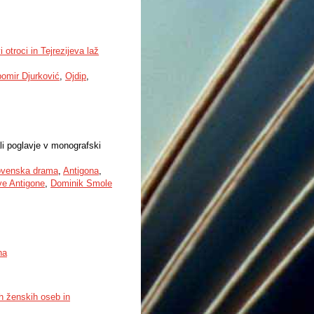
 otroci in Tejrezijeva laž
bomir Djurković
,
Ojdip
,
li poglavje v monografski
ovenska drama
,
Antigona
,
ve Antigone
,
Dominik Smole
na
ih ženskih oseb in