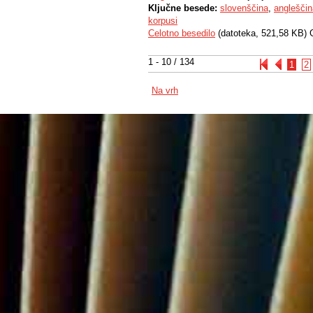
Ključne besede:
slovenščina
,
angleščin
korpusi
Celotno besedilo
(datoteka, 521,58 KB) 
1 - 10 / 134
1
2
Na vrh