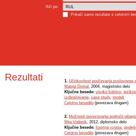
Išči po:
Prikaži samo rezultate s celotnim b
Rezultati
1.
Učinkovitost poučevanja poslovnega a
Mateja Dostal
, 2004, magistrsko delo
Ključne besede:
visoko šolstvo
,
jezikos
izobraževanje
,
case study
,
modeli
Celotno besedilo
(povezava drugam)
2.
Možnosti povezovanja področij gibanj
Mija Vodenik
, 2012, diplomsko delo
Ključne besede:
športna vzgoja
,
angleš
Celotno besedilo
(povezava drugam)