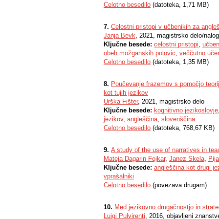
Celotno besedilo
(datoteka, 1,71 MB)
7.
Celostni pristopi v učbenikih za angl
Janja Bevk
, 2021, magistrsko delo/nalo
Ključne besede:
celostni pristopi
,
učben
obeh možganskih polovic
,
veččutno uče
Celotno besedilo
(datoteka, 1,35 MB)
8.
Poučevanje frazemov s pomočjo teorij
kot tujih jezikov
Urška Fišter
, 2021, magistrsko delo
Ključne besede:
kognitivno jezikoslovje
jezikov
,
angleščina
,
slovenščina
Celotno besedilo
(datoteka, 768,67 KB)
9.
A study of the use of narratives in te
Mateja Dagarin Fojkar
,
Janez Skela
,
Pij
Ključne besede:
angleščina kot drugi je
vprašalniki
Celotno besedilo
(povezava drugam)
10.
Med jezikovno drugačnostjo in strat
Luigi Pulvirenti
, 2016, objavljeni znanstv