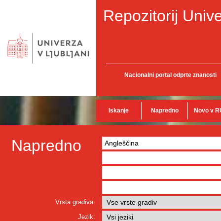
Repozitorij Unive
Nacionalni portal odprte znanosti
Iskanje
Napredno
Novo v R
Napredno
Vrsta gradiva:
Jezik: