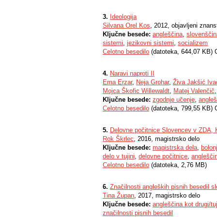
3.
Ideologija
Silvana Orel Kos
, 2012, objavljeni znan
Ključne besede:
angleščina
,
slovenščin
sistemi
,
jezikovni sistemi
,
socializem
Celotno besedilo
(datoteka, 644,07 KB) 
4.
Naravi naproti II
Ema Erzar
,
Neja Grohar
,
Živa Jakšić Iva
Mojca Škofic Willewaldt
,
Matej Valenčič
Ključne besede:
zgodnje učenje
,
angleš
Celotno besedilo
(datoteka, 799,55 KB) 
5.
Delovne počitnice Slovencev v ZDA, Kan
Rok Škrlec
, 2016, magistrsko delo
Ključne besede:
magistrska dela
,
bolon
delo v tujini
,
delovne počitnice
,
anglešči
Celotno besedilo
(datoteka, 2,76 MB)
6.
Značilnosti angleških pisnih besedil 
Tina Župan
, 2017, magistrsko delo
Ključne besede:
angleščina kot drugi/tuj
značilnosti pisnih besedil