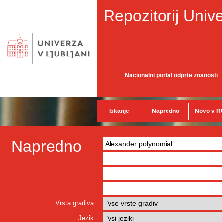
Repozitorij Unive
Nacionalni portal odprte znanosti
Iskanje
Napredno
Novo v R
Napredno
Vrsta gradiva:
Jezik: