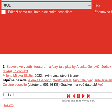
Išči
Prikaži samo rezultate s celotnim besedilom
Enostavno i
1.
Subversive youth literature – a fairy tale play by Alenka Gerlovič, Jurče
(1944), in context
Milena Mileva Blažić
, 2023, izvirni znanstveni članek
Ključne besede:
Alenka Gerlovič
,
World War II
,
fairy tale play
,
subversive
Celotno besedilo
(datoteka, 901,86 KB) Gradivo ima več datotek!
Več...
1 - 1 / 1
1
Iskanje izvedeno v 0.01 sek.
Na vrh