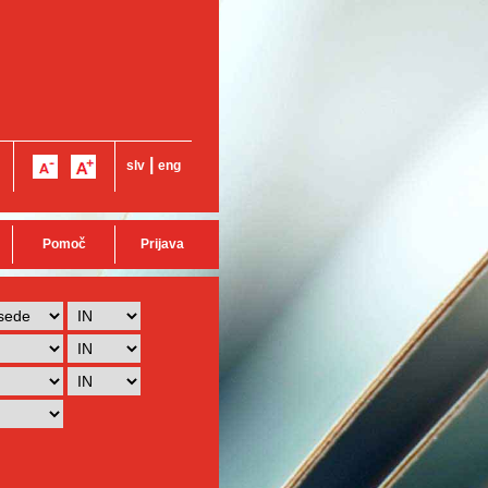
|
slv
eng
Pomoč
Prijava