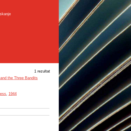
skanje
1 rezultat
k and the Three Bandits
ness
,
1944