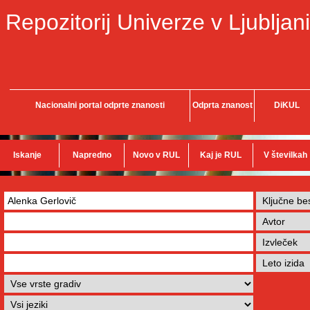
Repozitorij Univerze v Ljubljani
Nacionalni portal odprte znanosti
Odprta znanost
DiKUL
Iskanje
Napredno
Novo v RUL
Kaj je RUL
V številkah