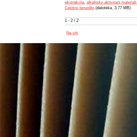
ekstrakcija
,
alkalijsko aktivirani materia
Celotno besedilo
(datoteka, 3,77 MB)
1 - 2 / 2
Na vrh