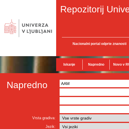
Repozitorij Unive
Nacionalni portal odprte znanosti
Iskanje
Napredno
Novo v R
Napredno
Vrsta gradiva:
Jezik: