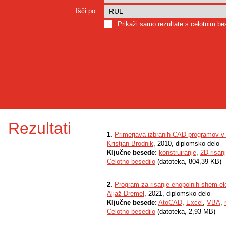
Išči po:
Prikaži samo rezultate s celotnim b
Rezultati
1.
Primerjava izbranih CAD programov v p
Kristjan Brodnik
, 2010, diplomsko delo
Ključne besede:
konstruiranje
,
2D risan
Celotno besedilo
(datoteka, 804,39 KB)
2.
Program za risanje enopolnih shem ele
Aljaž Dremel
, 2021, diplomsko delo
Ključne besede:
AtoCAD
,
Excel
,
VBA
,
Celotno besedilo
(datoteka, 2,93 MB)