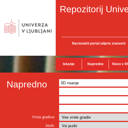
Repozitorij Unive
Nacionalni portal odprte znanosti
Iskanje
Napredno
Novo v R
Napredno
Vrsta gradiva:
Jezik: