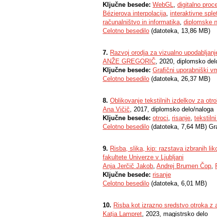
Ključne besede:
WebGL
,
digitalno proce
Bézierova interpolacija
,
interaktivne sple
računalništvo in informatika
,
diplomske 
Celotno besedilo
(datoteka, 13,86 MB)
7.
Razvoj orodja za vizualno upodabljanj
ANŽE GREGORIČ
, 2020, diplomsko del
Ključne besede:
Graﬁčni uporabniški v
Celotno besedilo
(datoteka, 26,37 MB)
8.
Oblikovanje tekstilnih izdelkov za otr
Ana Vičič
, 2017, diplomsko delo/naloga
Ključne besede:
otroci
,
risanje
,
tekstilni
Celotno besedilo
(datoteka, 7,64 MB) Gr
9.
Risba, slika, kip: razstava izbranih 
fakultete Univerze v Ljubljani
Anja Jerčič Jakob
,
Andrej Brumen Čop
,
Ključne besede:
risanje
Celotno besedilo
(datoteka, 6,01 MB)
10.
Risba kot izrazno sredstvo otroka z 
Katja Lampret
, 2023, magistrsko delo