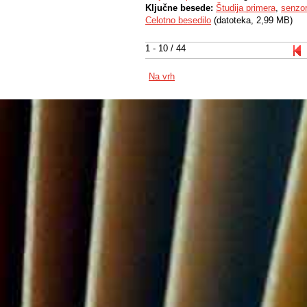
Ključne besede:
Študija primera
,
senzor
Celotno besedilo
(datoteka, 2,99 MB)
1 - 10 / 44
Na vrh