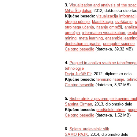
3.
Visualization and analysis of the spac
Miha Štajdohar
, 2012, doktorska disertac
Ključne besede:
vizualizacija informacij
strojno učenje
,
klasifikacija
,
uvrščanje
,
r
strojnega učenja
,
risanje omrežij
,
analiza
omrežjih
,
information visualization
,
explo
mining
,
meta learning
,
ensemble learnin
deetection in graphs
,
computer science
,
Celotno besedilo
(datoteka, 39,32 MB)
4.
Pregled in analiza vsebine tehničnega 
tehnologije
Darja Juršič Fir
, 2012, diplomsko delo
Ključne besede:
tehnično risanje
,
tehni
Celotno besedilo
(datoteka, 3,37 MB)
5.
Risbe otrok z govorno-jezikovnimi mo
Sabrina Cirman
, 2013, diplomsko delo
Ključne besede:
predšolski otroci
,
pogo
Celotno besedilo
(datoteka, 1,52 MB)
6.
Spletni urejevalnik slik
SAMO PAJK
, 2014, diplomsko delo