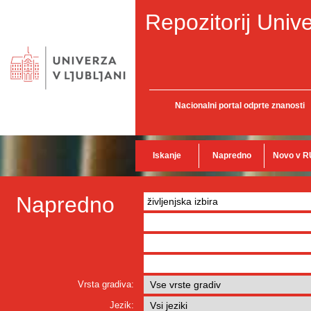
Repozitorij Unive
Nacionalni portal odprte znanosti
Iskanje
Napredno
Novo v R
Napredno
Vrsta gradiva:
Jezik: