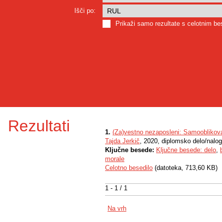
Išči po:
Prikaži samo rezultate s celotnim b
Rezultati
1.
(Za)vestno nezaposleni: Samooblikova
Tajda Jerkič
, 2020, diplomsko delo/nalo
Ključne besede:
Ključne besede: delo
,
morale
Celotno besedilo
(datoteka, 713,60 KB)
1 - 1 / 1
Na vrh