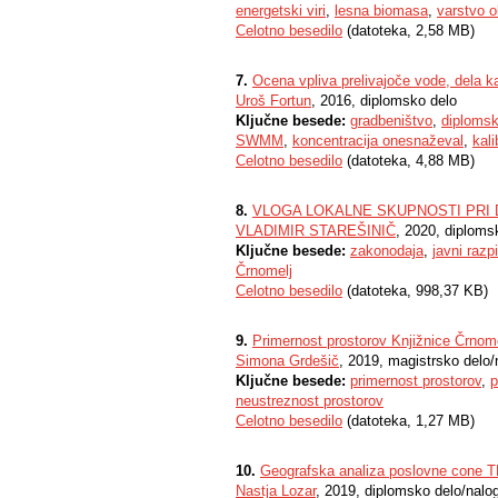
energetski viri
,
lesna biomasa
,
varstvo o
Celotno besedilo
(datoteka, 2,58 MB)
7.
Ocena vpliva prelivajoče vode, dela k
Uroš Fortun
, 2016, diplomsko delo
Ključne besede:
gradbeništvo
,
diplomsk
SWMM
,
koncentracija onesnaževal
,
kali
Celotno besedilo
(datoteka, 4,88 MB)
8.
VLOGA LOKALNE SKUPNOSTI PRI
VLADIMIR STAREŠINIČ
, 2020, diploms
Ključne besede:
zakonodaja
,
javni razp
Črnomelj
Celotno besedilo
(datoteka, 998,37 KB)
9.
Primernost prostorov Knjižnice Črnom
Simona Grdešič
, 2019, magistrsko delo/
Ključne besede:
primernost prostorov
,
p
neustreznost prostorov
Celotno besedilo
(datoteka, 1,27 MB)
10.
Geografska analiza poslovne cone T
Nastja Lozar
, 2019, diplomsko delo/nalo