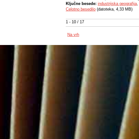
Ključne besede:
industrijska geografija
Celotno besedilo
(datoteka, 4,33 MB)
1 - 10 / 17
Na vrh