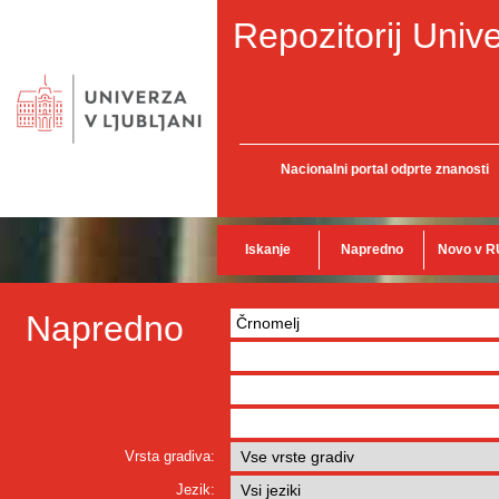
Repozitorij Unive
Nacionalni portal odprte znanosti
Iskanje
Napredno
Novo v R
Napredno
Vrsta gradiva:
Jezik: