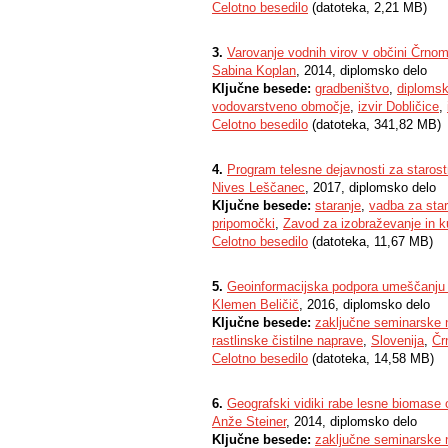
Celotno besedilo
(datoteka, 2,21 MB)
3.
Varovanje vodnih virov v občini Črnom
Sabina Koplan
, 2014, diplomsko delo
Ključne besede:
gradbeništvo
,
diplomsk
vodovarstveno območje
,
izvir Dobličice
,
Celotno besedilo
(datoteka, 341,82 MB)
4.
Program telesne dejavnosti za starost
Nives Leščanec
, 2017, diplomsko delo
Ključne besede:
staranje
,
vadba za star
pripomočki
,
Zavod za izobraževanje in k
Celotno besedilo
(datoteka, 11,67 MB)
5.
Geoinformacijska podpora umeščanju ra
Klemen Beličič
, 2016, diplomsko delo
Ključne besede:
zaključne seminarske 
rastlinske čistilne naprave
,
Slovenija
,
Čr
Celotno besedilo
(datoteka, 14,58 MB)
6.
Geografski vidiki rabe lesne biomase
Anže Steiner
, 2014, diplomsko delo
Ključne besede:
zaključne seminarske 