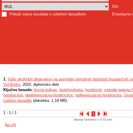
Išči
Prikaži samo rezultate s celotnim besedilom
Enostavno i
1.
Vpliv okoljskih dejavnikov na povrnitev primarnih lastnosti hrustančnih ce
Vid Borko
, 2010, diplomsko delo
Ključne besede:
tkivne kulture
,
biotehnologija
,
hondrociti
,
metode gojenja 
hondrocitov
,
dediferenciacija hondrocitov
,
rediferenciacija hondrocitov
,
živos
Celotno besedilo
(datoteka, 1,19 MB)
1 - 1 / 1
1
Iskanje izvedeno v 0.02 sek.
Na vrh