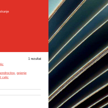
skanje
1 rezultat
lic
hondrocitov
,
gojenje
t celic