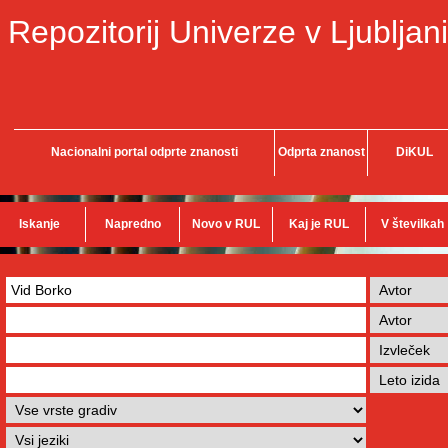
Repozitorij Univerze v Ljubljani
Nacionalni portal odprte znanosti
Odprta znanost
DiKUL
Iskanje
Napredno
Novo v RUL
Kaj je RUL
V številkah