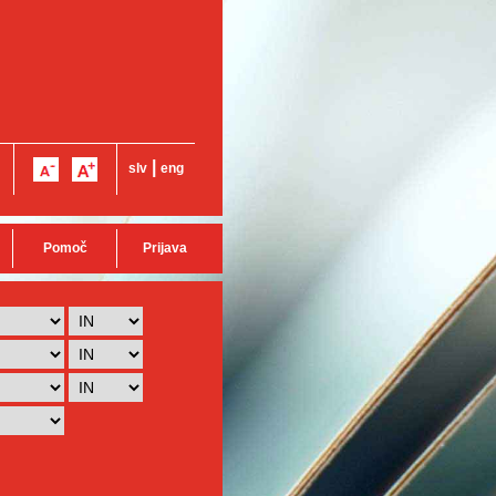
|
slv
eng
Pomoč
Prijava