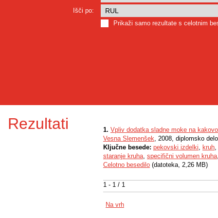
Išči po:
Prikaži samo rezultate s celotnim b
Rezultati
1.
Vpliv dodatka sladne moke na kakovo
Vesna Slemenšek
, 2008, diplomsko delo
Ključne besede:
pekovski izdelki
,
kruh
staranje kruha
,
specifični volumen kruha
Celotno besedilo
(datoteka, 2,26 MB)
1 - 1 / 1
Na vrh