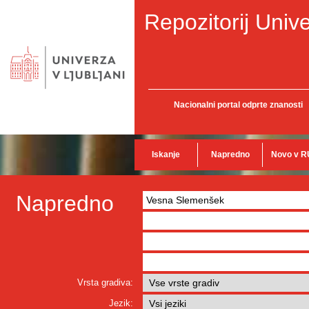
Repozitorij Unive
Nacionalni portal odprte znanosti
Iskanje
Napredno
Novo v R
Napredno
Vrsta gradiva:
Jezik: