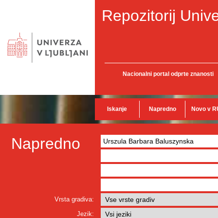
Repozitorij Unive
Nacionalni portal odprte znanosti
Iskanje
Napredno
Novo v R
Napredno
Vrsta gradiva:
Jezik: