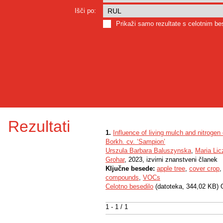
Išči po:
Prikaži samo rezultate s celotnim b
Rezultati
1.
Influence of living mulch and nitrogen
Borkh. cv. ‘Sampion’
Urszula Barbara Baluszynska
,
Maria Li
Grohar
, 2023, izvirni znanstveni članek
Ključne besede:
apple tree
,
cover crop
compounds
,
VOCs
Celotno besedilo
(datoteka, 344,02 KB) 
1 - 1 / 1