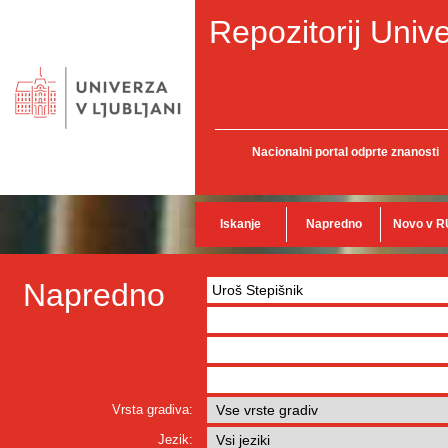
Repozitorij Unive
Nacionalni portal odprte znanosti
Iskanje
Napredno
Novo v R
Napredno
Vrsta gradiva:
Jezik: