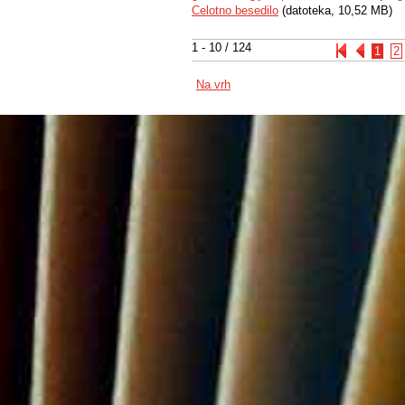
Celotno besedilo
(datoteka, 10,52 MB)
1 - 10 / 124
1
2
Na vrh