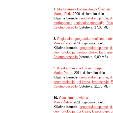
7.
Morfogeneza kotline Rakov Škocjan
Mateja Ferk
, 2009, diplomsko delo
Ključne besede:
geografske diplome
,
d
morfogeneza
,
regionalna geografija
,
Rak
Celotno besedilo
(datoteka, 17,06 MB)
8.
Regionalno geografske značilnosti obm
Mirela Ćehić
, 2011, diplomsko delo
Ključne besede:
geografske diplome
,
d
geomorfologija
,
geomorfološko kartiranje
Celotno besedilo
(datoteka, 9,89 MB)
9.
Kraška območja Luksemburga
Marko Petan
, 2011, diplomsko delo
Ključne besede:
geografske diplome
,
d
geomorfologija
,
tipi krasa
,
krasoslovje
,
E
Celotno besedilo
(datoteka, 21,73 MB)
10.
Glaciokras Lovčena
Manja Žebre
, 2011, diplomsko delo
Ključne besede:
geografske diplome
,
d
geomorfologija
,
tipi krasa
,
krasoslovje
,
g