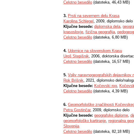
Celotno besedilo
(datoteka, 46,43 MB)
3.
Prsti na severnem delu Krasa
Karolina Schlegel
, 2009, diplomsko delo
Ključne besede:
diplomska dela
,
geogra
krasoslovje
,
fizična geografija
,
pedogeogr
Celotno besedilo
(datoteka, 6,80 MB)
4.
Udornice na slovenskem Krasu
Uroš Stepišnik
, 2006, doktorska disertac
Celotno besedilo
(datoteka, 16,57 MB)
5.
Vpliv naravnogeografskih dejavnikov
Rok Brišnik
, 2021, diplomsko delo/nalog
Ključne besede:
Kočevski rog
,
Kočevsk
Celotno besedilo
(datoteka, 4,39 MB)
6.
Geomorfološke značilnosti Kočevske
Petra Gostinčar
, 2009, diplomsko delo
Ključne besede:
geografske diplome
,
d
geomorfološko kartiranje
,
regionalna geog
Slovenija
Celotno besedilo
(datoteka, 82,18 MB)