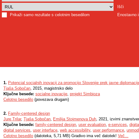
Išči
Prikaži samo rezultate s celotnim besedilom
Enostavno i
1.
Potencial socialnih inovacij za promocijo Slovenije prek javne diplomacij
Tjaša Sobočan
, 2015, magistrsko delo
Ključne besede:
socialne inovacije
,
projekt Simbioza
Celotno besedilo
(povezava drugam)
2.
Family-centered design
Jure Trilar
,
Tjaša Sobočan
,
Emilija Stojmenova Duh
, 2021, izvirni znanstve
Ključne besede:
family-centered design
,
user evaluation
,
e-services
,
digit
digital services
,
user interface
,
web accessibility
,
user performance
,
unmode
Celotno besedilo
(datoteka, 5,71 MB) Gradivo ima več datotek!
Več...