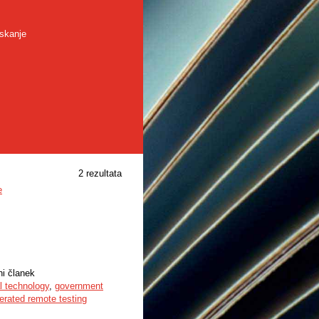
skanje
2 rezultata
e
ni članek
al technology
,
government
rated remote testing