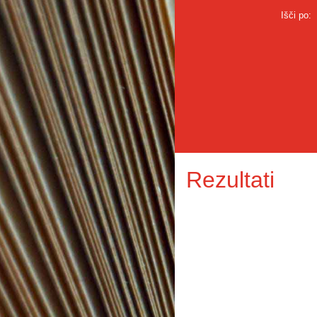
Išči po:
Rezultati