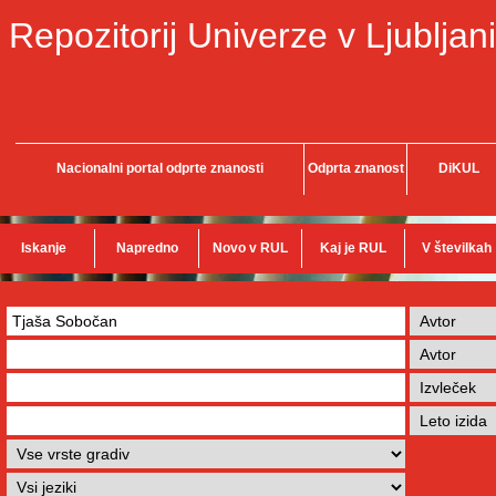
Repozitorij Univerze v Ljubljani
Nacionalni portal odprte znanosti
Odprta znanost
DiKUL
Iskanje
Napredno
Novo v RUL
Kaj je RUL
V številkah