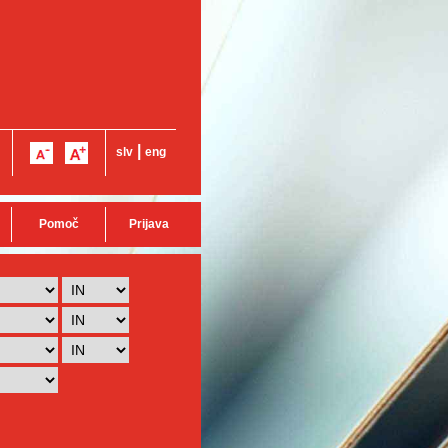
|
slv
eng
Pomoč
Prijava