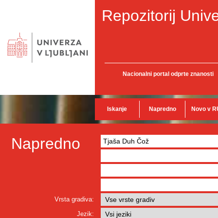
Repozitorij Unive
Nacionalni portal odprte znanosti
Iskanje
Napredno
Novo v R
Napredno
Vrsta gradiva:
Jezik: