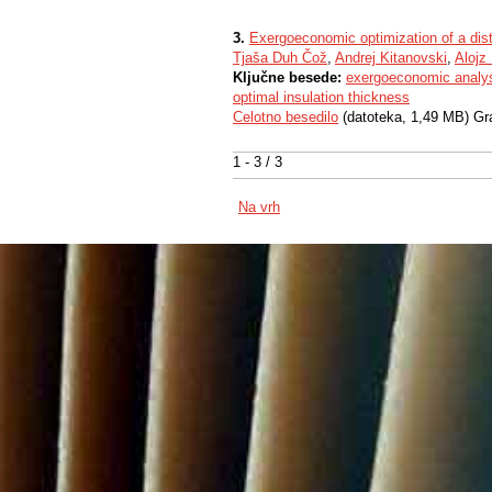
3.
Exergoeconomic optimization of a dist
Tjaša Duh Čož
,
Andrej Kitanovski
,
Alojz
Ključne besede:
exergoeconomic analy
optimal insulation thickness
Celotno besedilo
(datoteka, 1,49 MB) Gr
1 - 3 / 3
Na vrh