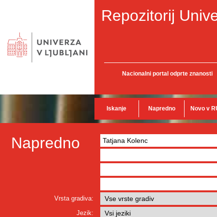
Repozitorij Unive
Nacionalni portal odprte znanosti
Iskanje
Napredno
Novo v R
Napredno
Vrsta gradiva:
Jezik: