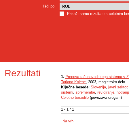
Išči po:
Prikaži samo rezultate s celotnim b
Rezultati
1.
Prenova računovodskega sistema v Za
Tatjana Kolenc
, 2003, magistrsko delo
Ključne besede:
Slovenija
,
javni sektor
sistemi
,
spremembe
,
revidiranje
,
notranj
Celotno besedilo
(povezava drugam)
1 - 1 / 1
Na vrh