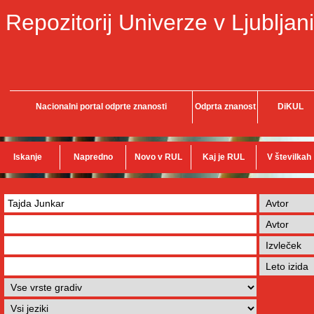
Repozitorij Univerze v Ljubljani
Nacionalni portal odprte znanosti
Odprta znanost
DiKUL
Iskanje
Napredno
Novo v RUL
Kaj je RUL
V številkah