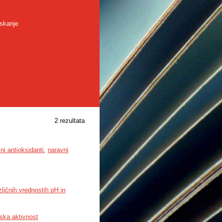
skanje
2 rezultata
čni antioksidanti
,
naravni
ličnih vrednostih pH in
ska aktivnost