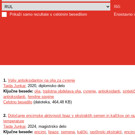
Išči
Prikaži samo rezultate s celotnim besedilom
Enostavno i
1.
Vpliv antioksidantov na olja za cvrenje
Tajda Junkar
, 2020, diplomsko delo
Ključne besede:
olja
,
toplotna obdelava olja
,
cvrenje
,
antioksidanti
,
sinteti
antioksidanti
,
fenolne spojine
Celotno besedilo
(datoteka, 464,48 KB)
2.
Določanje encimske aktivnosti lipaz v ekstraktih semen in kalčkov pri raz
temperature
Tajda Junkar
, 2024, magistrsko delo
Ključne besede:
encimi
,
lipaze
,
semena
,
kalčki
,
rastlinski ekstrakti
,
encim