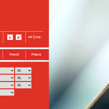
|
slv
eng
Pomoč
Prijava