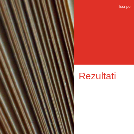
Išči po:
Rezultati