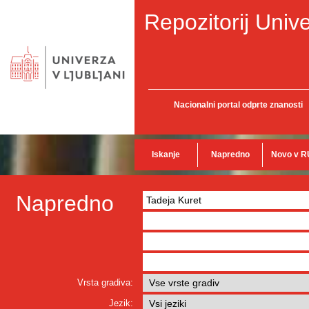
Repozitorij Unive
Nacionalni portal odprte znanosti
Iskanje
Napredno
Novo v R
Napredno
Vrsta gradiva:
Jezik: