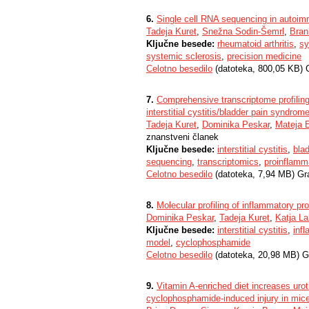
6.
Single cell RNA sequencing in autoi
Tadeja Kuret
,
Snežna Sodin-Šemrl
,
Bran
Ključne besede:
rheumatoid arthritis
,
sy
systemic sclerosis
,
precision medicine
Celotno besedilo
(datoteka, 800,05 KB) 
7.
Comprehensive transcriptome profiling o
interstitial cystitis/bladder pain syndro
Tadeja Kuret
,
Dominika Peskar
,
Mateja E
znanstveni članek
Ključne besede:
interstitial cystitis
,
bla
sequencing
,
transcriptomics
,
proinflamm
Celotno besedilo
(datoteka, 7,94 MB) Gr
8.
Molecular profiling of inflammatory 
Dominika Peskar
,
Tadeja Kuret
,
Katja La
Ključne besede:
interstitial cystitis
,
inf
model
,
cyclophosphamide
Celotno besedilo
(datoteka, 20,98 MB) G
9.
Vitamin A-enriched diet increases uroth
cyclophosphamide-induced injury in mic