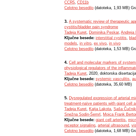
CCR5
,
CD11b
Celotno besedilo
(datoteka, 1,93 MB) Gr
3.
A systematic review of therapeutic app
cystitis/bladder pain syndrome
Tadeja Kuret
,
Dominika Peskar
,
Andreja
Ključne besede:
interstitial cystitis
,
bla
models
,
in vitro
,
ex vivo
,
in vivo
Celotno besedilo
(datoteka, 1,53 MB) Gr
4.
Cell and molecular markers of systemi
physiological regulators of the inflamma
Tadeja Kuret
, 2020, doktorska disertacij
Ključne besede:
systemic vasculitis
,
au
Celotno besedilo
(datoteka, 35,60 MB)
5.
Dysregulated expression of arterial mi
treatment-naïve patients with giant cell ar
Tadeja Kuret
,
Katja Lakota
,
Saša Čučnik
Snežna Sodin-Šemrl
,
Mojca Frank Berto
Ključne besede:
giant cell arteritis
,
mic
receptor signaling
,
arterial ultrasound
,
vi
Celotno besedilo
(datoteka, 1,68 MB) Gr