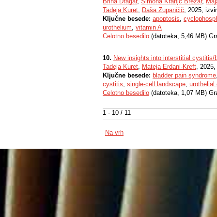
Brina Dragar
,
Simona Kranjc Brezar
,
Maj
Tadeja Kuret
,
Daša Zupančič
, 2025, izvi
Ključne besede:
apoptosis
,
cyclophosp
urothelium
,
vitamin A
Celotno besedilo
(datoteka, 5,46 MB) Gr
10.
New insights into interstitial cystitis
Tadeja Kuret
,
Mateja Erdani-Kreft
, 2025,
Ključne besede:
bladder pain syndrome
cystitis
,
single-cell landscape
,
urothelial
Celotno besedilo
(datoteka, 1,07 MB) Gr
1 - 10 / 11
Na vrh