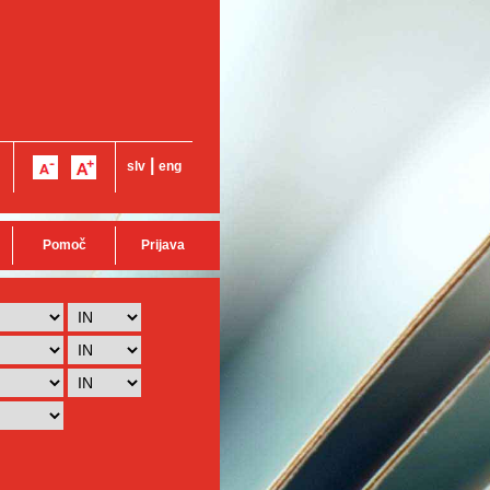
|
slv
eng
Pomoč
Prijava