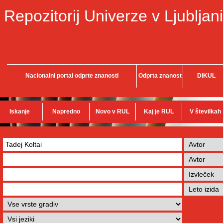
Repozitorij Univerze v Ljubljani
Nacionalni portal odprte znanosti
Odprta znanost
DiKUL
Iskanje
Napredno
Novo v RUL
Kaj je RUL
V številkah