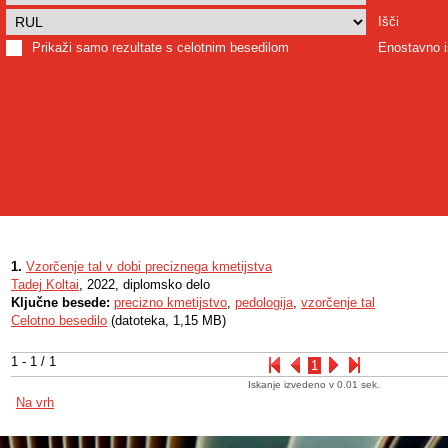
Išči
Prikaži samo rezultate s celotnim besedilom
Enostavno i
1.
Vzorčenje tal v dobi preciznega kmetijstva
Tadej Koltai
, 2022, diplomsko delo
Ključne besede:
precizno kmetijstvo
,
pedologija
,
vzorčenje tal
Celotno besedilo
(datoteka, 1,15 MB)
1 - 1 / 1
1
Iskanje izvedeno v 0.01 sek.
Na vrh