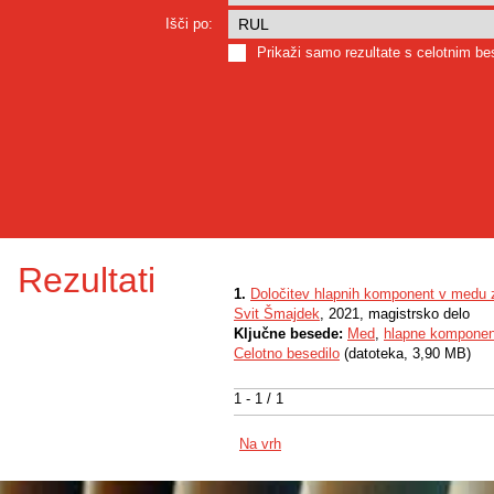
Išči po:
Prikaži samo rezultate s celotnim b
Rezultati
1.
Določitev hlapnih komponent v medu
Svit Šmajdek
, 2021, magistrsko delo
Ključne besede:
Med
,
hlapne komponen
Celotno besedilo
(datoteka, 3,90 MB)
1 - 1 / 1
Na vrh