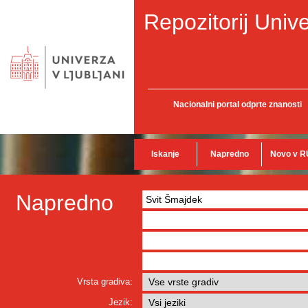
Repozitorij Unive
Nacionalni portal odprte znanosti
Iskanje
Napredno
Novo v R
Napredno
Vrsta gradiva:
Jezik: