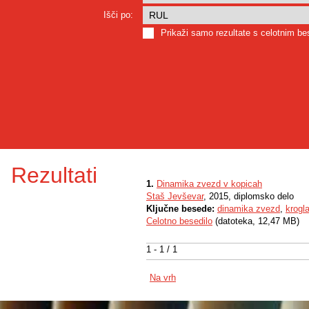
Išči po:
Prikaži samo rezultate s celotnim b
Rezultati
1.
Dinamika zvezd v kopicah
Staš Jevševar
, 2015, diplomsko delo
Ključne besede:
dinamika zvezd
,
krogl
Celotno besedilo
(datoteka, 12,47 MB)
1 - 1 / 1
Na vrh