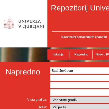
Repozitorij Unive
Nacionalni portal odprte znanosti
Iskanje
Napredno
Novo v R
Napredno
Vrsta gradiva:
Jezik: