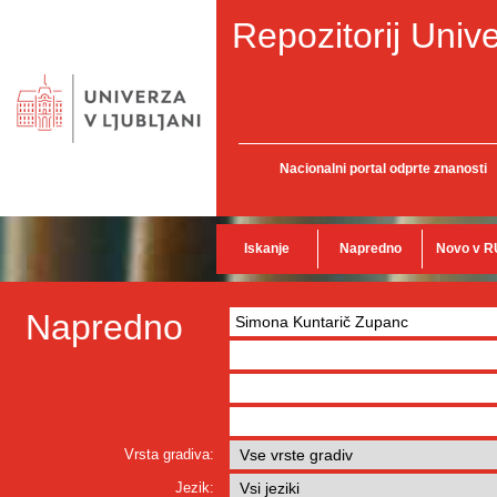
Repozitorij Unive
Nacionalni portal odprte znanosti
Iskanje
Napredno
Novo v R
Napredno
Vrsta gradiva:
Jezik: