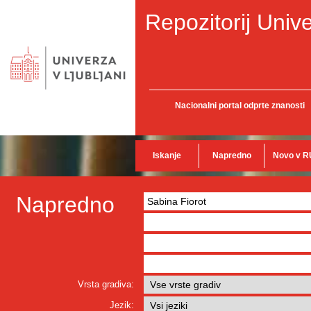
Repozitorij Unive
Nacionalni portal odprte znanosti
Iskanje
Napredno
Novo v R
Napredno
Vrsta gradiva:
Jezik: