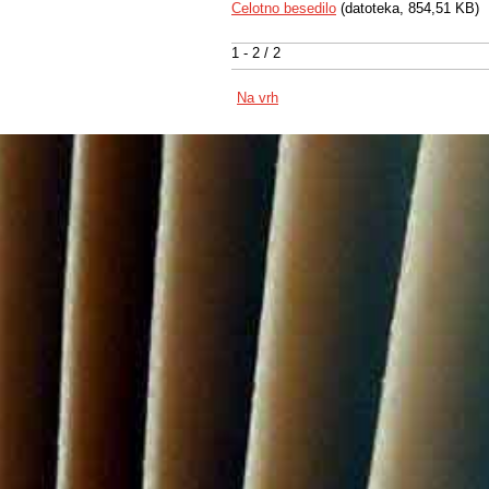
Celotno besedilo
(datoteka, 854,51 KB)
1 - 2 / 2
Na vrh