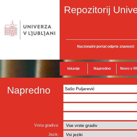
Repozitorij Unive
Nacionalni portal odprte znanosti
Iskanje
Napredno
Novo v R
Napredno
Vrsta gradiva:
Jezik: