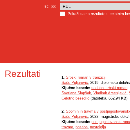
Išči po:
Prikaži samo rezultate s celotnim b
Rezultati
1.
Srbski roman v tranziciji
Sašo Puljarević
, 2019, diplomsko delo/n
Ključne besede:
sodobni srbski roman
,
Svetlana Slapšak
,
Vladimir Arsenijević
,
Celotno besedilo
(datoteka, 662,94 KB)
2.
Spomin in travma v postjugoslovans
Sašo Puljarević
, 2022, magistrsko delo/
Ključne besede:
postjugoslovanski rom
travma
,
pozaba
,
nostalgija